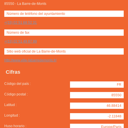
85550
-
La Barre-de-Monts
Número de teléfono del ayuntamiento
+(33) 02 51 68 52 31
Número de fax
+(33) 02 51 49 87 99
Sitio web oficial de La Barre-de-Monts
http://www.ville-labarredemonts.fr/
Cifras
Código del país :
FR
Código postal :
85550
Latitud :
46.88414
Longitud :
-2.11848
Huso horario :
Europe/Paris