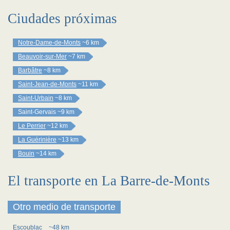
Ciudades próximas
Notre-Dame-de-Monts
~6 km
Beauvoir-sur-Mer
~7 km
Barbâtre
~8 km
Saint-Jean-de-Monts
~11 km
Saint-Urbain
~8 km
Saint-Gervais
~9 km
Le Perrier
~12 km
La Guérinière
~13 km
Bouin
~14 km
El transporte en La Barre-de-Monts
Otro medio de transporte
Escoublac
~48 km