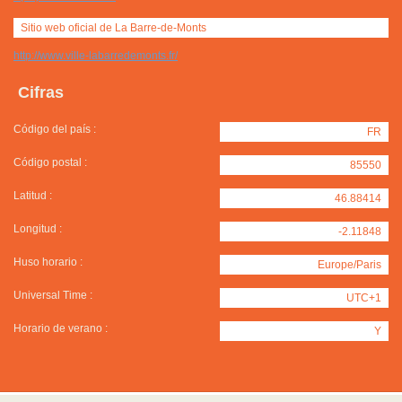
Sitio web oficial de La Barre-de-Monts
http://www.ville-labarredemonts.fr/
Cifras
Código del país :
FR
Código postal :
85550
Latitud :
46.88414
Longitud :
-2.11848
Huso horario :
Europe/Paris
Universal Time :
UTC+1
Horario de verano :
Y