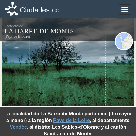
Ciudades.co
Ciudades.co
Toggle
Toggle
naviga
naviga
Localidad de
LA BARRE-DE-MONTS
(Pays de la Loire)
©photo-libre.fr
La localidad de La Barre-de-Monts pertenece (de mayor
a menor) a la región
Pays de la Loire
, al departamento
Vendée
, al distrito Les Sables-d'Olonne y al cantón
Saint-Jean-de-Monts.