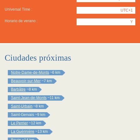
Universal Time :
UTC+1
Horario de verano :
Y
Ciudades próximas
Notre-Dame-de-Monts
~6 km
Beauvoir-sur-Mer
~7 km
Barbâtre
~8 km
Saint-Jean-de-Monts
~11 km
Saint-Urbain
~8 km
Saint-Gervais
~9 km
Le Perrier
~12 km
La Guérinière
~13 km