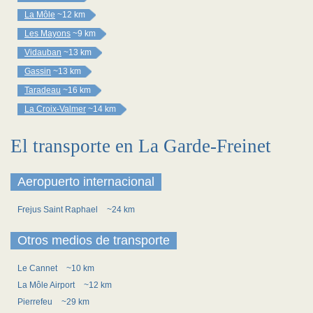
La Môle
~12 km
Les Mayons
~9 km
Vidauban
~13 km
Gassin
~13 km
Taradeau
~16 km
La Croix-Valmer
~14 km
El transporte en La Garde-Freinet
Aeropuerto internacional
Frejus Saint Raphael
~24 km
Otros medios de transporte
Le Cannet
~10 km
La Môle Airport
~12 km
Pierrefeu
~29 km