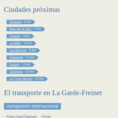
Ciudades próximas
Grimaud
~6 km
Plan-de-la-Tour
~7 km
Cogolin
~9 km
La Môle
~12 km
Les Mayons
~9 km
Vidauban
~13 km
Gassin
~13 km
Taradeau
~16 km
La Croix-Valmer
~14 km
El transporte en La Garde-Freinet
Aeropuerto internacional
Frejus Saint Raphael
~24 km