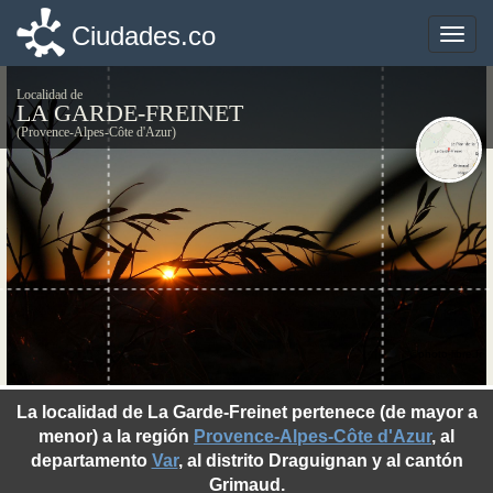
Ciudades.co
Ciudades.co
Toggle
Toggle
naviga
naviga
Localidad de
LA GARDE-FREINET
(Provence-Alpes-Côte d'Azur)
©photo-libre.fr
La localidad de La Garde-Freinet pertenece (de mayor a
menor) a la región
Provence-Alpes-Côte d'Azur
, al
departamento
Var
, al distrito Draguignan y al cantón
Grimaud.