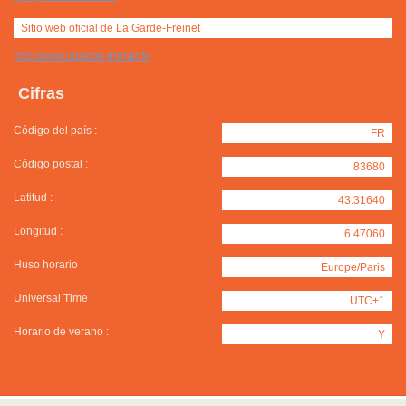
Sitio web oficial de La Garde-Freinet
http://www.lagarde-freinet.fr/
Cifras
Código del país :
FR
Código postal :
83680
Latitud :
43.31640
Longitud :
6.47060
Huso horario :
Europe/Paris
Universal Time :
UTC+1
Horario de verano :
Y