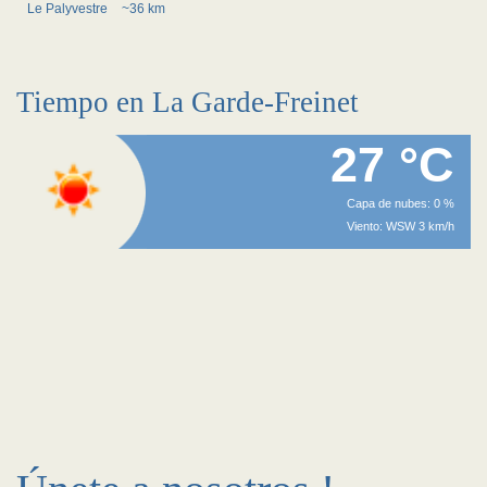
Le Palyvestre
~36 km
Tiempo en La Garde-Freinet
27 °C
Capa de nubes: 0 %
Viento: WSW 3 km/h