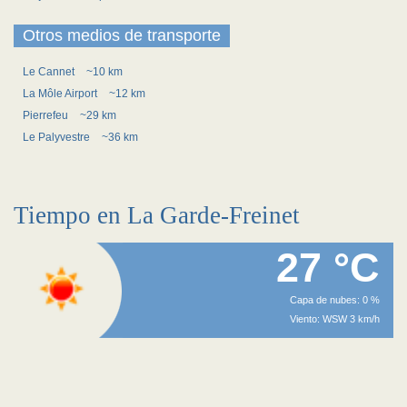
Otros medios de transporte
Le Cannet
~10 km
La Môle Airport
~12 km
Pierrefeu
~29 km
Le Palyvestre
~36 km
Tiempo en La Garde-Freinet
27 °C
Capa de nubes: 0 %
Viento: WSW 3 km/h