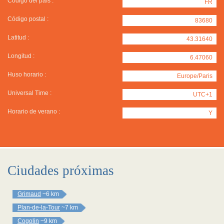
Código del país :
FR
Código postal :
83680
Latitud :
43.31640
Longitud :
6.47060
Huso horario :
Europe/Paris
Universal Time :
UTC+1
Horario de verano :
Y
Ciudades próximas
Grimaud
~6 km
Plan-de-la-Tour
~7 km
Cogolin
~9 km