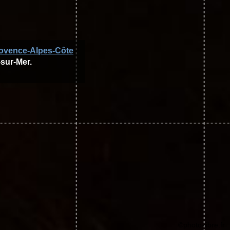
ovence-Alpes-Côte
-sur-Mer.
©photo-libre.fr