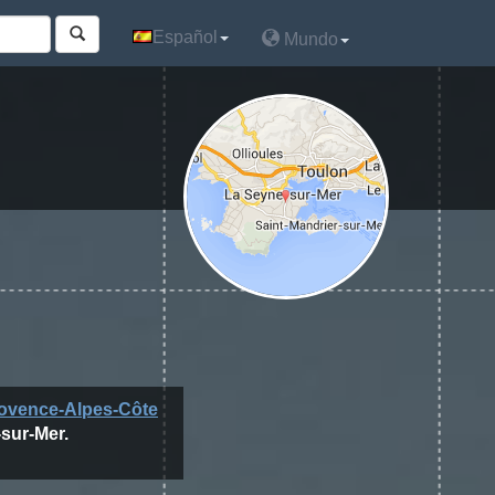
Español
Español
Mundo
Mundo
ovence-Alpes-Côte
-sur-Mer.