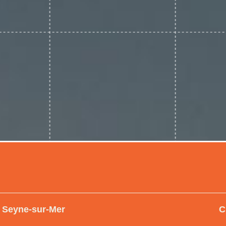
a Seyne-sur-Mer
C