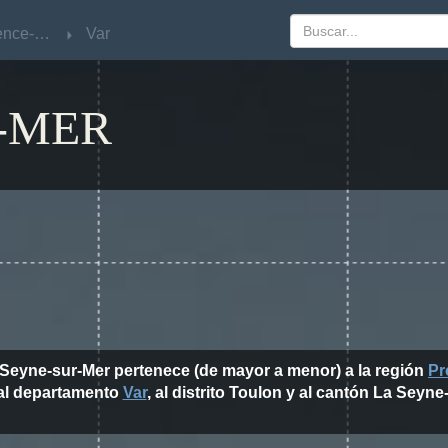
Provence-Alpes-Côte d'Azur
Provence-Alpes-Côte d'Azur
Var
Var
-MER
 Seyne-sur-Mer pertenece (de mayor a menor) a la región
Pr
 al departamento
Var
, al distrito Toulon y al cantón La Seyne