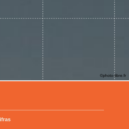
©photo-libre.fr
ifras