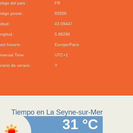
digo del país :
FR
digo postal :
83500
titud :
43.09447
ngitud :
5.88286
so horario :
Europe/Paris
iversal Time :
UTC+1
rario de verano :
Y
Tiempo en La Seyne-sur-Mer
31 °C