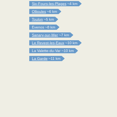
Six-Fours-les-Plages
~4 km
Ollioules
~6 km
Toulon
~5 km
Evenos
~8 km
Sanary-sur-Mer
~7 km
Le Revest-les-Eaux
~10 km
La Valette-du-Var
~10 km
La Garde
~11 km