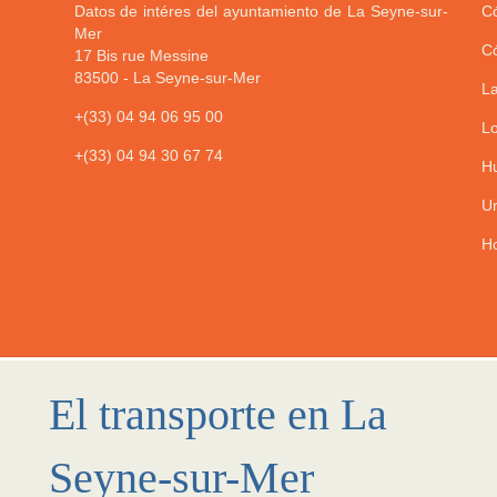
Datos de intéres del ayuntamiento de La Seyne-sur-
Có
Mer
Có
17 Bis rue Messine
83500
-
La Seyne-sur-Mer
La
+(33) 04 94 06 95 00
Lo
+(33) 04 94 30 67 74
Hu
Un
Ho
El transporte en La
Seyne-sur-Mer