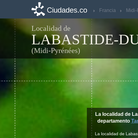
Ciudades.co
Ciudades.co
Francia
Francia
Localidad de
LABASTIDE-D
(Midi-Pyrénées)
La localidad de L
departamento
Ta
La localidad de Labas