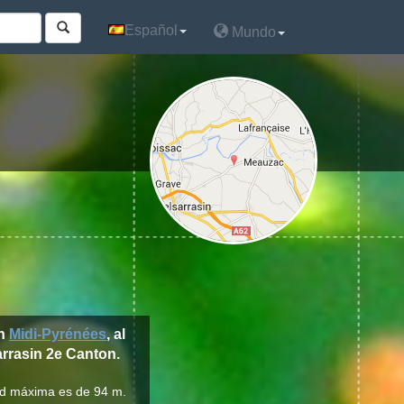
Español
Español
Mundo
Mundo
ón
Midi-Pyrénées
, al
sarrasin 2e Canton.
tud máxima es de 94 m.