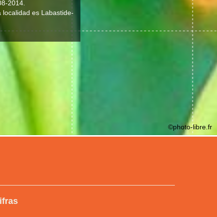
08-2014.
a localidad es Labastide-
©photo-libre.fr
ifras