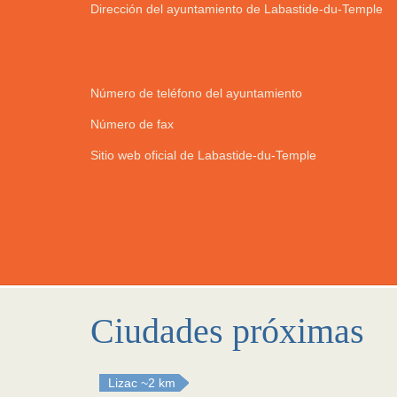
Dirección del ayuntamiento de Labastide-du-Temple
Número de teléfono del ayuntamiento
Número de fax
Sitio web oficial de Labastide-du-Temple
Ciudades próximas
Lizac
~2 km