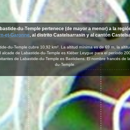
abastide-du-Temple pertenece (de mayor a menor) a la regi
rn-et-Garonne
, al distrito Castelsarrasin y al cantón Castel
tide-du-Temple cubre 10,92 km². La altitud mínima es de 69 m, la alti
al alcade de Labastide-du-Temple es Kléber Leygue para el período 20
abitantes de Labastide-du-Temple es Bastidiens. El nombre francés de l
du-Temple.