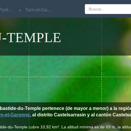
Midi-Pyrénées
Midi-Pyrénées
Tarn-et-Garonne
Tarn-et-Garonne
U-TEMPLE
abastide-du-Temple pertenece (de mayor a menor) a la regi
rn-et-Garonne
, al distrito Castelsarrasin y al cantón Castel
tide-du-Temple cubre 10,92 km². La altitud mínima es de 69 m, la alti