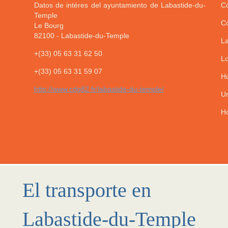
Datos de intéres del ayuntamiento de Labastide-du-
Có
Temple
Có
Le Bourg
82100
-
Labastide-du-Temple
La
+(33) 05 63 31 62 50
Lo
+(33) 05 63 31 59 07
Hu
http://www.cdg82.fr/labastide-du-temple/
Un
Ho
El transporte en
Labastide-du-Temple