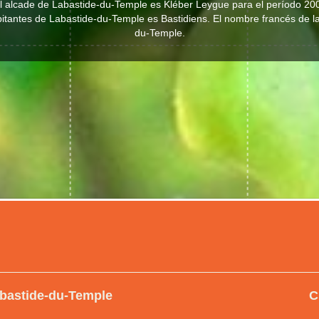
al alcade de Labastide-du-Temple es Kléber Leygue para el período 20
abitantes de Labastide-du-Temple es Bastidiens. El nombre francés de l
du-Temple.
abastide-du-Temple
C