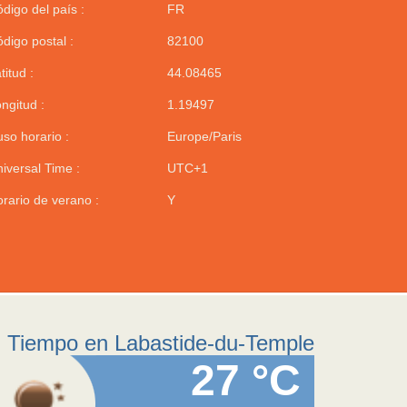
digo del país :
FR
digo postal :
82100
titud :
44.08465
ngitud :
1.19497
so horario :
Europe/Paris
iversal Time :
UTC+1
rario de verano :
Y
Tiempo en Labastide-du-Temple
27 °C