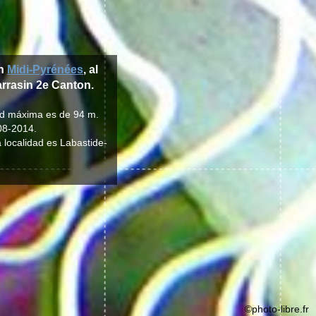
ón
Midi-Pyrénées
, al
sarrasin 2e Canton.
tud máxima es de 94 m.
08-2014.
a localidad es Labastide-
©photo-libre.fr