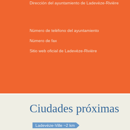
Dirección del ayuntamiento de Ladevèze-Rivière
Número de teléfono del ayuntamiento
Número de fax
Sitio web oficial de Ladevèze-Rivière
Ciudades próximas
Ladevèze-Ville
~2 km