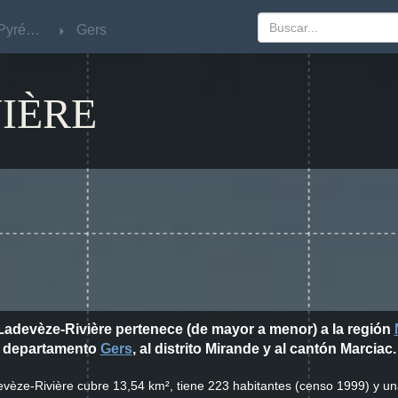
Midi-Pyrénées
Midi-Pyrénées
Gers
Gers
IÈRE
Ladevèze-Rivière pertenece (de mayor a menor) a la región
departamento
Gers
, al distrito Mirande y al cantón Marciac.
evèze-Rivière cubre 13,54 km², tiene 223 habitantes (censo 1999) y u