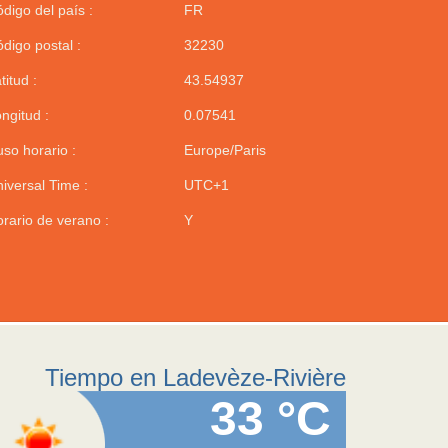
digo del país :
FR
digo postal :
32230
titud :
43.54937
ngitud :
0.07541
so horario :
Europe/Paris
iversal Time :
UTC+1
rario de verano :
Y
Tiempo en Ladevèze-Rivière
33 °C