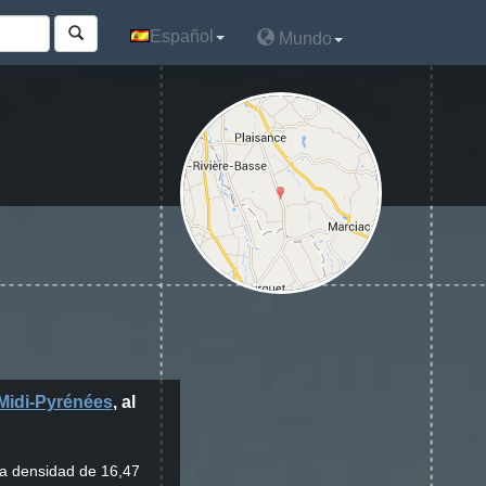
Español
Español
Mundo
Mundo
Midi-Pyrénées
, al
na densidad de 16,47