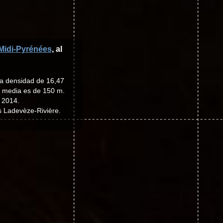
Midi-Pyrénées
, al
na densidad de 16,47
ud media es de 150 m.
- 2014.
s Ladevèze-Rivière.
©photo-libre.fr