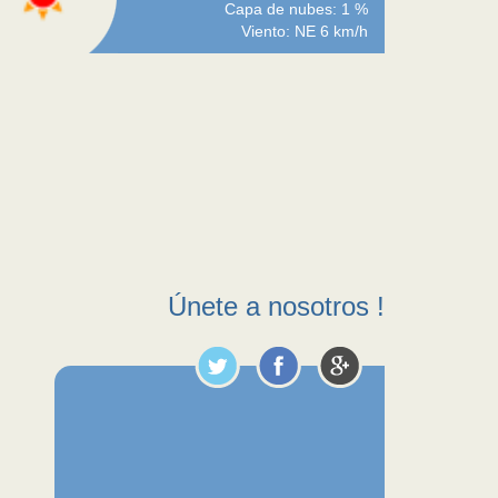
Capa de nubes: 1 %
Viento: NE 6 km/h
Únete a nosotros !