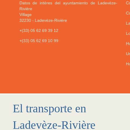
Datos de intéres del ayuntamiento de Ladevèze-
Có
Rivière
Có
Village
32230
-
Ladevèze-Rivière
La
+(33) 05 62 69 39 12
Lo
+(33) 05 62 69 10 99
Hu
Un
Ho
El transporte en
Ladevèze-Rivière