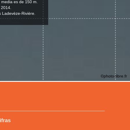
ud media es de 150 m.
- 2014.
s Ladevèze-Rivière.
©photo-libre.fr
ifras