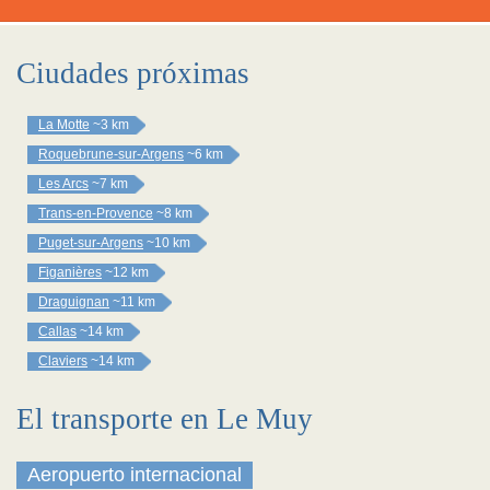
Ciudades próximas
La Motte
~3 km
Roquebrune-sur-Argens
~6 km
Les Arcs
~7 km
Trans-en-Provence
~8 km
Puget-sur-Argens
~10 km
Figanières
~12 km
Draguignan
~11 km
Callas
~14 km
Claviers
~14 km
El transporte en Le Muy
Aeropuerto internacional