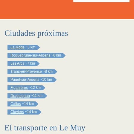
Ciudades próximas
La Motte
~3 km
Roquebrune-sur-Argens
~6 km
Les Arcs
~7 km
Trans-en-Provence
~8 km
Puget-sur-Argens
~10 km
Figanières
~12 km
Draguignan
~11 km
Callas
~14 km
Claviers
~14 km
El transporte en Le Muy