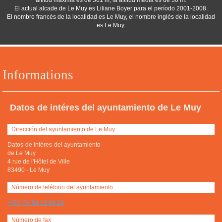
altitud máxima es de 561 m, la altitud media es de 30 m.
El actual alcade de Le Muy es Liliane Boyer para el período 2001-2008.
El nombre francés de la localidad es Le Muy, el nombre inglés de la localidad
es Le Muy.
Informations
Datos de intéres del ayuntamiento de Le Muy
Dirección del ayuntamiento de Le Muy
Datos de intéres del ayuntamiento
de Le Muy
4 rue de l'Hôtel de Ville
83490
-
Le Muy
Número de teléfono del ayuntamiento
+(33) 04 94 19 84 24
Número de fax