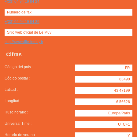
+(33) 04 94 19 84 24
Número de fax
+(33) 04 94 19 84 39
Sitio web oficial de Le Muy
http://www.ville-lemuy.fr
Cifras
Código del país :
FR
Código postal :
83490
Latitud :
43.47199
Longitud :
6.56626
Huso horario :
Europe/Paris
Universal Time :
UTC+1
Horario de verano :
Y