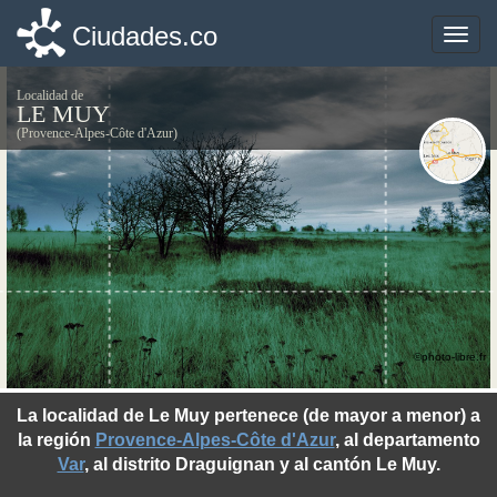
Ciudades.co
Ciudades.co
Toggle
Toggle
naviga
naviga
Localidad de
LE MUY
(Provence-Alpes-Côte d'Azur)
©photo-libre.fr
La localidad de Le Muy pertenece (de mayor a menor) a
la región
Provence-Alpes-Côte d'Azur
, al departamento
Var
, al distrito Draguignan y al cantón Le Muy.