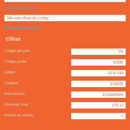
+(33) 04 94 19 84 39
Sitio web oficial de Le Muy
http://www.ville-lemuy.fr
Cifras
Código del país :
FR
Código postal :
83490
Latitud :
43.47199
Longitud :
6.56626
Huso horario :
Europe/Paris
Universal Time :
UTC+1
Horario de verano :
Y