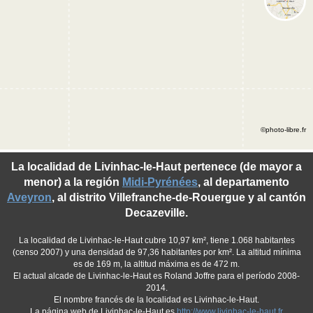
©photo-libre.fr
La localidad de Livinhac-le-Haut pertenece (de mayor a
menor) a la región
Midi-Pyrénées
, al departamento
Aveyron
, al distrito Villefranche-de-Rouergue y al cantón
Decazeville.
La localidad de Livinhac-le-Haut cubre 10,97 km², tiene 1.068 habitantes
(censo 2007) y una densidad de 97,36 habitantes por km². La altitud mínima
es de 169 m, la altitud máxima es de 472 m.
El actual alcade de Livinhac-le-Haut es Roland Joffre para el período 2008-
2014.
El nombre francés de la localidad es Livinhac-le-Haut.
La página web de Livinhac-le-Haut es
http://www.livinhac-le-haut.fr