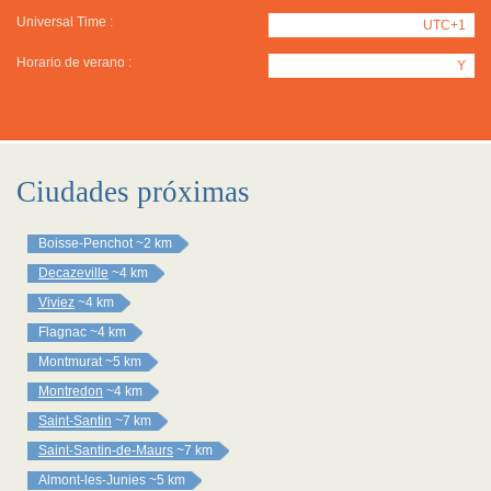
Universal Time :
UTC+1
Horario de verano :
Y
Ciudades próximas
Boisse-Penchot
~2 km
Decazeville
~4 km
Viviez
~4 km
Flagnac
~4 km
Montmurat
~5 km
Montredon
~4 km
Saint-Santin
~7 km
Saint-Santin-de-Maurs
~7 km
Almont-les-Junies
~5 km