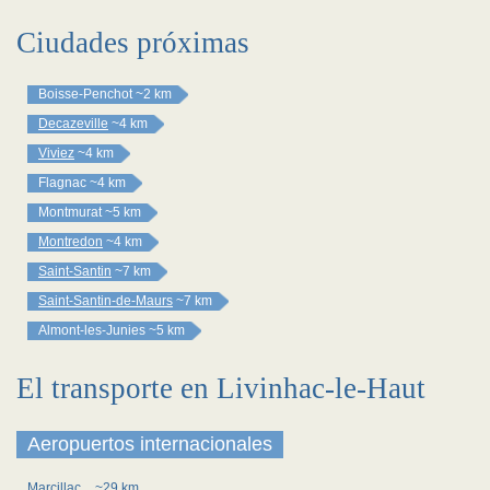
Ciudades próximas
Boisse-Penchot
~2 km
Decazeville
~4 km
Viviez
~4 km
Flagnac
~4 km
Montmurat
~5 km
Montredon
~4 km
Saint-Santin
~7 km
Saint-Santin-de-Maurs
~7 km
Almont-les-Junies
~5 km
El transporte en Livinhac-le-Haut
Aeropuertos internacionales
Marcillac
~29 km