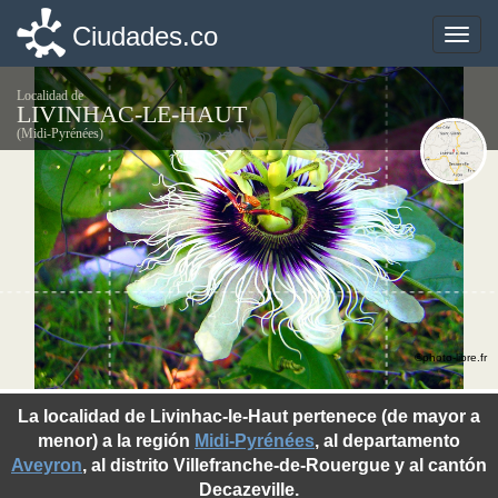
Ciudades.co
Ciudades.co
Toggle
Toggle
naviga
naviga
Localidad de
LIVINHAC-LE-HAUT
(Midi-Pyrénées)
©photo-libre.fr
La localidad de Livinhac-le-Haut pertenece (de mayor a
menor) a la región
Midi-Pyrénées
, al departamento
Aveyron
, al distrito Villefranche-de-Rouergue y al cantón
Decazeville.