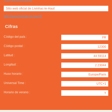
Sitio web oficial de Livinhac-le-Haut
http://www.livinhac-le-haut.fr
Cifras
Código del país :
FR
Código postal :
12300
Latitud :
44.59114
Longitud :
2.23044
Huso horario :
Europe/Paris
Universal Time :
UTC+1
Horario de verano :
Y