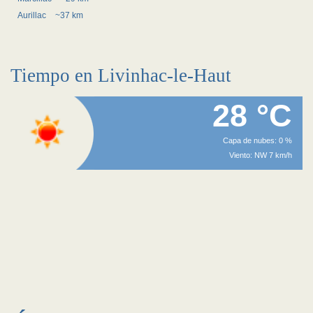
Aurillac
~37 km
Tiempo en Livinhac-le-Haut
28 °C
Capa de nubes: 0 %
Viento: NW 7 km/h