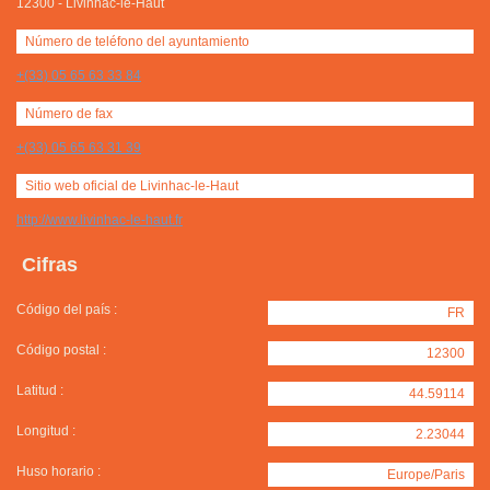
12300
-
Livinhac-le-Haut
Número de teléfono del ayuntamiento
+(33) 05 65 63 33 84
Número de fax
+(33) 05 65 63 31 39
Sitio web oficial de Livinhac-le-Haut
http://www.livinhac-le-haut.fr
Cifras
Código del país :
FR
Código postal :
12300
Latitud :
44.59114
Longitud :
2.23044
Huso horario :
Europe/Paris