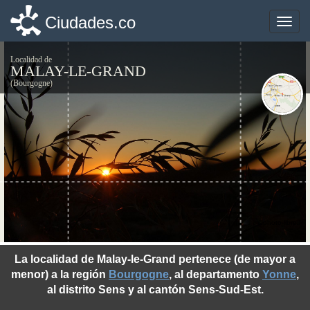
Ciudades.co
Ciudades.co
Toggle
Toggle
naviga
naviga
Localidad de
MALAY-LE-GRAND
(Bourgogne)
©photo-libre.fr
La localidad de Malay-le-Grand pertenece (de mayor a
menor) a la región
Bourgogne
, al departamento
Yonne
,
al distrito Sens y al cantón Sens-Sud-Est.