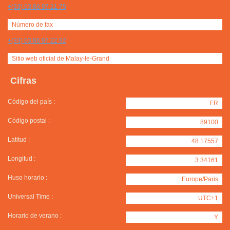
+(33) 03 86 97 21 75
Número de fax
+(33) 03 86 97 22 92
Sitio web oficial de Malay-le-Grand
Cifras
Código del país :
FR
Código postal :
89100
Latitud :
48.17557
Longitud :
3.34161
Huso horario :
Europe/Paris
Universal Time :
UTC+1
Horario de verano :
Y