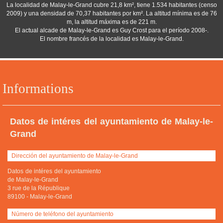
La localidad de Malay-le-Grand cubre 21,8 km², tiene 1.534 habitantes (censo
2009) y una densidad de 70,37 habitantes por km². La altitud mínima es de 76
m, la altitud máxima es de 221 m.
El actual alcade de Malay-le-Grand es Guy Crost para el período 2008-.
El nombre francés de la localidad es Malay-le-Grand.
Informations
Datos de intéres del ayuntamiento de Malay-le-
Grand
Dirección del ayuntamiento de Malay-le-Grand
Datos de intéres del ayuntamiento
de Malay-le-Grand
3 rue de la République
89100
-
Malay-le-Grand
Número de teléfono del ayuntamiento