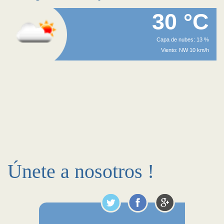
30 °C
Capa de nubes: 13 %
Viento: NW 10 km/h
Únete a nosotros !