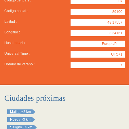
Código del país :
FR
Código postal :
89100
Latitud :
48.17557
Longitud :
3.34161
Huso horario :
Europe/Paris
Universal Time :
UTC+1
Horario de verano :
Y
Ciudades próximas
Maillot
~2 km
Rosoy
~3 km
Saligny
~4 km