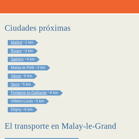
Ciudades próximas
Maillot
~2 km
Rosoy
~3 km
Saligny
~4 km
Malay-le-Petit
~3 km
Véron
~6 km
Sens
~5 km
Fontaine-la-Gaillarde
~6 km
Villiers-Louis
~5 km
Etigny
~6 km
El transporte en Malay-le-Grand