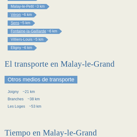
Malay-le-Petit
~3 km
Véron
~6 km
Sens
~5 km
Fontaine-la-Gaillarde
~6 km
Villiers-Louis
~5 km
Etigny
~6 km
El transporte en Malay-le-Grand
Otros medios de transporte
Joigny
~21 km
Branches
~38 km
Les Loges
~53 km
Tiempo en Malay-le-Grand