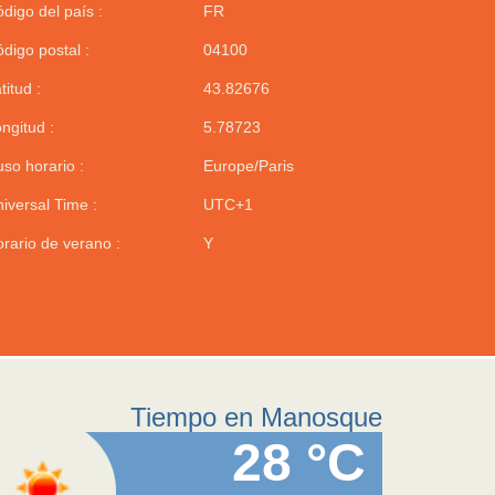
digo del país :
FR
digo postal :
04100
titud :
43.82676
ngitud :
5.78723
so horario :
Europe/Paris
iversal Time :
UTC+1
rario de verano :
Y
Tiempo en Manosque
28 °C