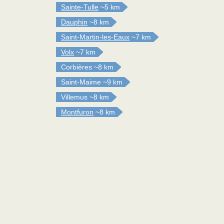
Sainte-Tulle
~5 km
Dauphin
~8 km
Saint-Martin-les-Eaux
~7 km
Volx
~7 km
Corbières
~8 km
Saint-Maime
~9 km
Villemus
~8 km
Montfuron
~8 km