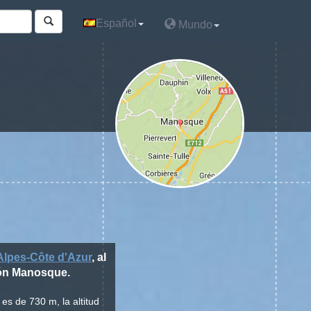
Español
Español
Mundo
Mundo
lpes-Côte d'Azur
, al
ntón Manosque.
es de 730 m, la altitud