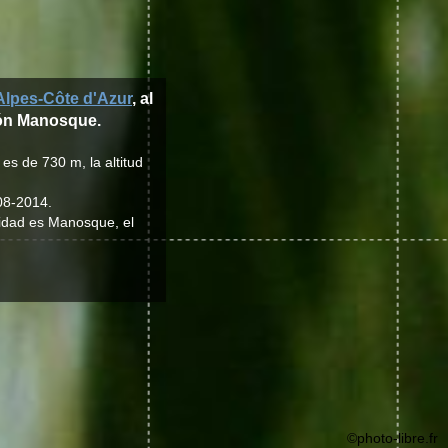
lpes-Côte d'Azur
, al
ntón Manosque.
es de 730 m, la altitud
08-2014.
lidad es Manosque, el
©photo-libre.fr