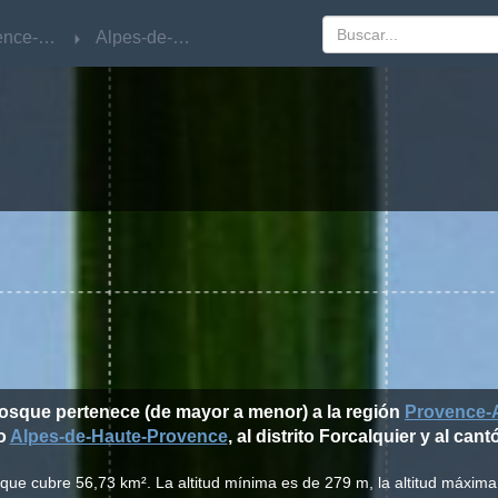
Provence-Alpes-Côte d'Azur
Provence-Alpes-Côte d'Azur
Alpes-de-Haute-Provence
Alpes-de-Haute-Provence
osque pertenece (de mayor a menor) a la región
Provence-A
o
Alpes-de-Haute-Provence
, al distrito Forcalquier y al ca
ue cubre 56,73 km². La altitud mínima es de 279 m, la altitud máxima 