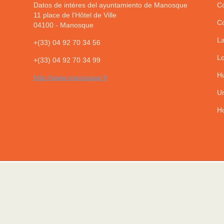
Datos de intéres del ayuntamiento de Manosque
Có
11 place de l'Hôtel de Ville
Có
04100
-
Manosque
La
+(33) 04 92 70 34 56
Lo
+(33) 04 92 70 34 99
Hu
http://www.manosque.fr
Un
Ho