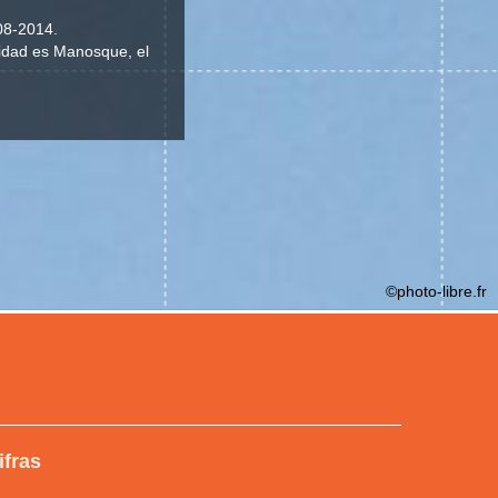
08-2014.
lidad es Manosque, el
©photo-libre.fr
ifras