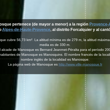
osque pertenece (de mayor a menor) a la región
Provence-A
o
Alpes-de-Haute-Provence
, al distrito Forcalquier y al ca
ue cubre 56,73 km². La altitud mínima es de 279 m, la altitud máxima 
media es de 330 m.
al alcade de Manosque es Bernard Jeanmet-Péralta para el período 20
os habitantes de Manosque es Manosquins. El nombre francés de la loca
nombre inglés de la localidad es Manosque.
La página web de Manosque es
http://www.ville-manosque.fr