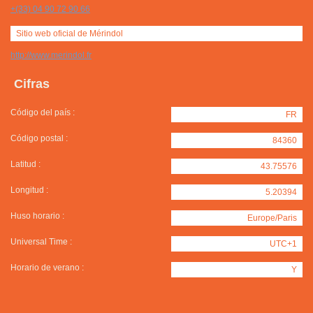
+(33) 04 90 72 90 66
Sitio web oficial de Mérindol
http://www.merindol.fr
Cifras
Código del país :
FR
Código postal :
84360
Latitud :
43.75576
Longitud :
5.20394
Huso horario :
Europe/Paris
Universal Time :
UTC+1
Horario de verano :
Y