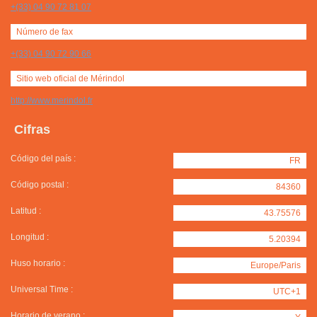
+(33) 04 90 72 81 07
Número de fax
+(33) 04 90 72 90 66
Sitio web oficial de Mérindol
http://www.merindol.fr
Cifras
Código del país :
FR
Código postal :
84360
Latitud :
43.75576
Longitud :
5.20394
Huso horario :
Europe/Paris
Universal Time :
UTC+1
Horario de verano :