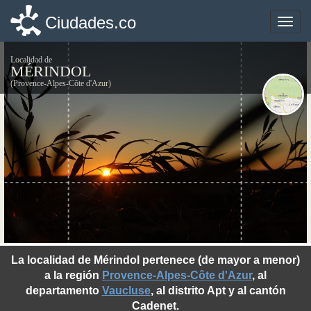
Ciudades.co
Ciudades.co
Toggle
Toggle
naviga
naviga
Localidad de
MÉRINDOL
(Provence-Alpes-Côte d'Azur)
©photo-libre.fr
La localidad de Mérindol pertenece (de mayor a menor)
a la región
Provence-Alpes-Côte d'Azur
, al
departamento
Vaucluse
, al distrito Apt y al cantón
Cadenet.