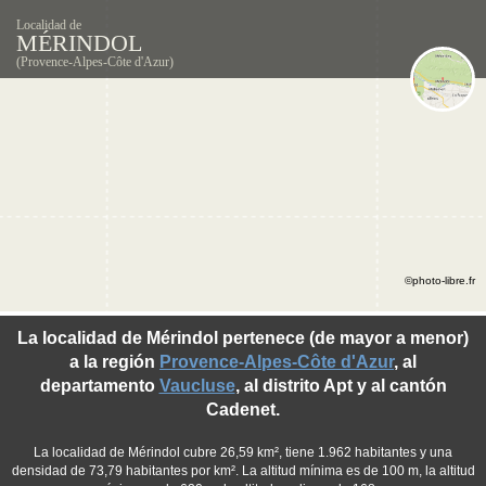
Localidad de
MÉRINDOL
(Provence-Alpes-Côte d'Azur)
©photo-libre.fr
La localidad de Mérindol pertenece (de mayor a menor)
a la región
Provence-Alpes-Côte d'Azur
, al
departamento
Vaucluse
, al distrito Apt y al cantón
Cadenet.
La localidad de Mérindol cubre 26,59 km², tiene 1.962 habitantes y una
densidad de 73,79 habitantes por km². La altitud mínima es de 100 m, la altitud