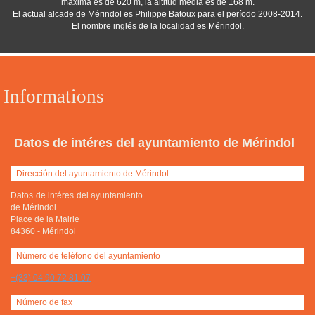
máxima es de 620 m, la altitud media es de 168 m.
El actual alcade de Mérindol es Philippe Batoux para el período 2008-2014.
El nombre inglés de la localidad es Mérindol.
Informations
Datos de intéres del ayuntamiento de Mérindol
Dirección del ayuntamiento de Mérindol
Datos de intéres del ayuntamiento
de Mérindol
Place de la Mairie
84360
-
Mérindol
Número de teléfono del ayuntamiento
+(33) 04 90 72 81 07
Número de fax