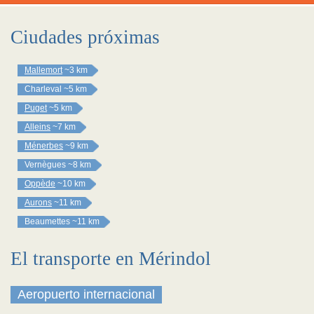
Ciudades próximas
Mallemort
~3 km
Charleval
~5 km
Puget
~5 km
Alleins
~7 km
Ménerbes
~9 km
Vernègues
~8 km
Oppède
~10 km
Aurons
~11 km
Beaumettes
~11 km
El transporte en Mérindol
Aeropuerto internacional