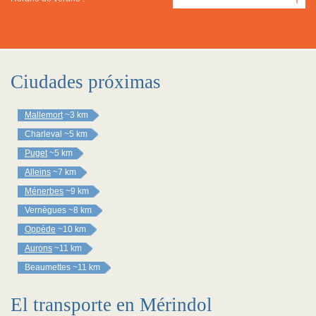
Y
Ciudades próximas
Mallemort
~3 km
Charleval
~5 km
Puget
~5 km
Alleins
~7 km
Ménerbes
~9 km
Vernègues
~8 km
Oppède
~10 km
Aurons
~11 km
Beaumettes
~11 km
El transporte en Mérindol