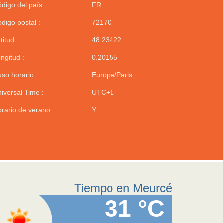
digo del país :
FR
digo postal :
72170
titud :
48.23422
ngitud :
0.20155
so horario :
Europe/Paris
iversal Time :
UTC+1
rario de verano :
Y
Tiempo en Meurcé
31 °C