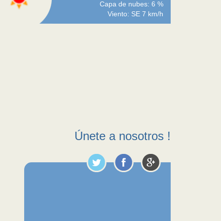
Capa de nubes: 6 %
Viento: SE 7 km/h
Únete a nosotros !