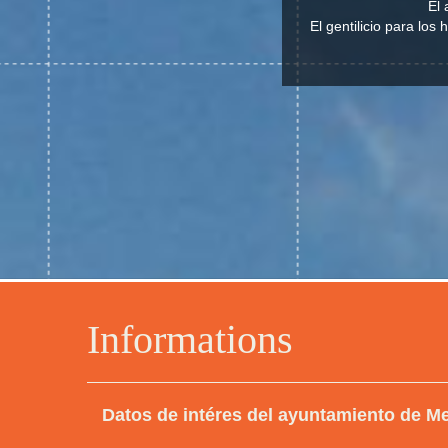
El 
El gentilicio para lo
Informations
Datos de intéres del ayuntamiento de M