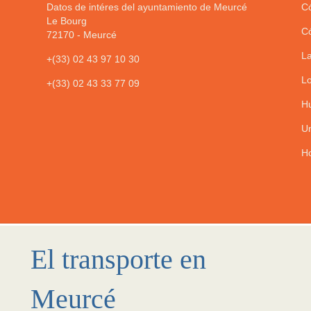
Datos de intéres del ayuntamiento de Meurcé
Có
Le Bourg
Có
72170
-
Meurcé
La
+(33) 02 43 97 10 30
Lo
+(33) 02 43 33 77 09
Hu
Un
Ho
El transporte en
Meurcé