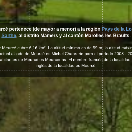
urcé pertenece (de mayor a menor) a la región
Pays de la Lo
Sarthe
, al distrito Mamers y al cantón Marolles-les-Braults.
e Meurcé cubre 6,16 km². La altitud mínima es de 59 m, la altitud máx
actual alcade de Meurcé es Michel Chabrerie para el período 2008 - 2
s habitantes de Meurcé es Meurcéens. El nombre francés de la localida
inglés de la localidad es Meurcé.