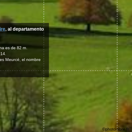
ire
, al departamento
ima es de 82 m.
014.
d es Meurcé, el nombre
©photo-libre.fr