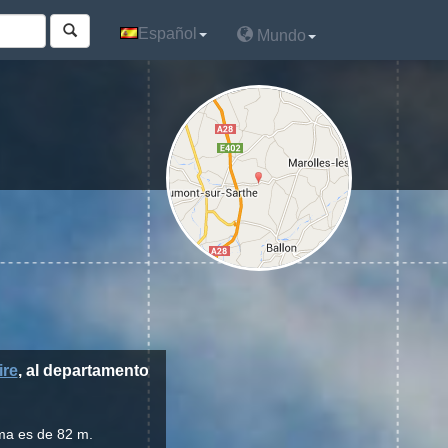
Español
Español
Mundo
Mundo
ire
, al departamento
ima es de 82 m.