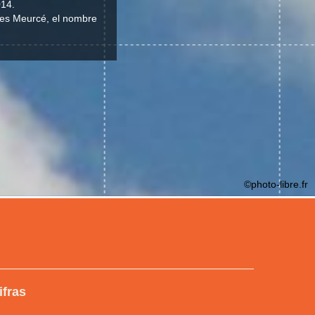
014.
d es Meurcé, el nombre
©photo-libre.fr
ifras