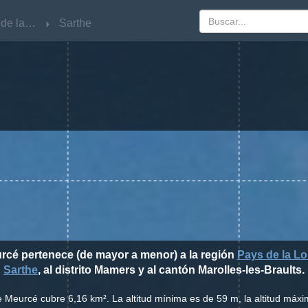
Pays de la Loire
Pays de la Loire
Sarthe
Sarthe
urcé pertenece (de mayor a menor) a la región
Pays de la Lo
Sarthe
, al distrito Mamers y al cantón Marolles-les-Braults.
e Meurcé cubre 6,16 km². La altitud mínima es de 59 m, la altitud máx