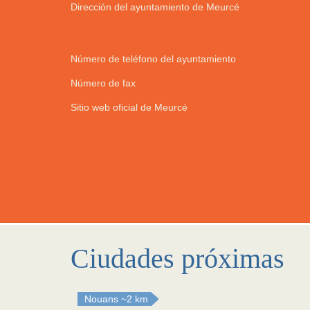
Dirección del ayuntamiento de Meurcé
Número de teléfono del ayuntamiento
Número de fax
Sitio web oficial de Meurcé
Ciudades próximas
Nouans
~2 km