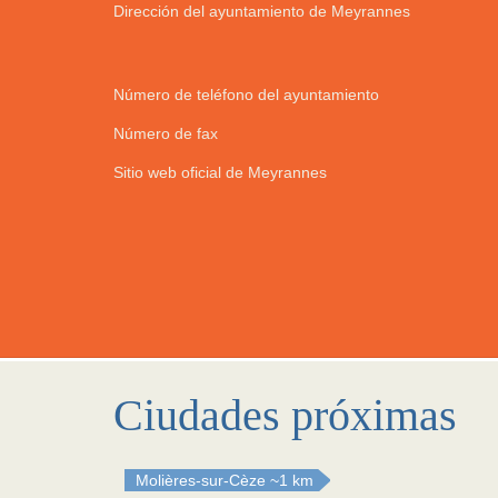
Dirección del ayuntamiento de Meyrannes
Número de teléfono del ayuntamiento
Número de fax
Sitio web oficial de Meyrannes
Ciudades próximas
Molières-sur-Cèze
~1 km