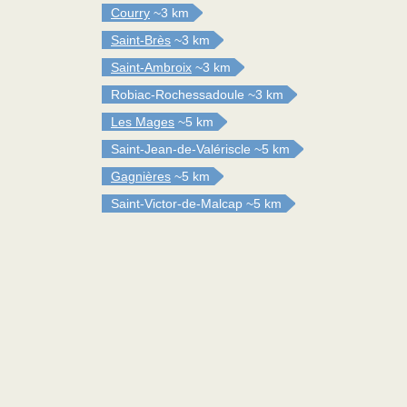
Courry
~3 km
Saint-Brès
~3 km
Saint-Ambroix
~3 km
Robiac-Rochessadoule
~3 km
Les Mages
~5 km
Saint-Jean-de-Valériscle
~5 km
Gagnières
~5 km
Saint-Victor-de-Malcap
~5 km