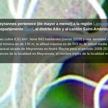
Meyrannes pertenece (de mayor a menor) a la región
Langued
departamento
Gard
, al distrito Alès y al cantón Saint-Ambroi
es cubre 6,51 km², tiene 843 habitantes (censo 2010) y una densidad 
tud mínima es de 130 m, la altitud máxima es de 503 m, la altitud media
 actual alcade de Meyrannes es André Blache para el período 2008-20
ancés de la localidad es Meyrannes, el nombre inglés de la localidad 