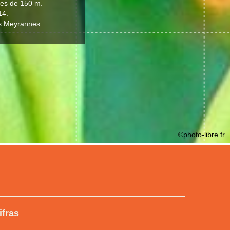
 es de 150 m.
14.
es Meyrannes.
©photo-libre.fr
ifras