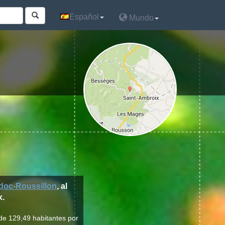
Español
Español
Mundo
Mundo
oc-Roussillon
, al
x.
de 129,49 habitantes por