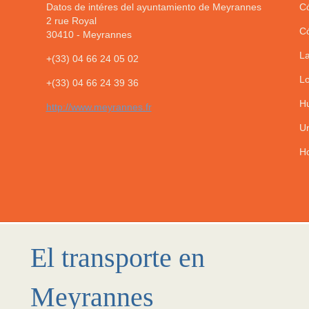
Datos de intéres del ayuntamiento de Meyrannes
Có
2 rue Royal
Có
30410
-
Meyrannes
La
+(33) 04 66 24 05 02
Lo
+(33) 04 66 24 39 36
Hu
http://www.meyrannes.fr
Un
Ho
El transporte en
Meyrannes