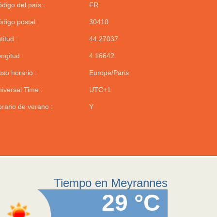
digo del país :
FR
digo postal :
30410
titud :
44.27037
ngitud :
4.16642
so horario :
Europe/Paris
iversal Time :
UTC+1
rario de verano :
Y
Tiempo en Meyrannes
29 °C