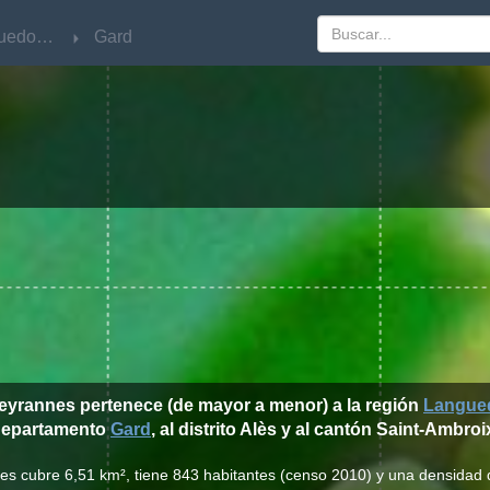
Languedoc-Roussillon
Languedoc-Roussillon
Gard
Gard
Meyrannes pertenece (de mayor a menor) a la región
Langued
departamento
Gard
, al distrito Alès y al cantón Saint-Ambroi
es cubre 6,51 km², tiene 843 habitantes (censo 2010) y una densidad 