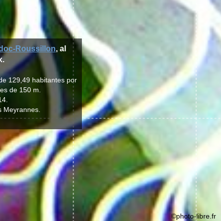
oc-Roussillon
, al
x.
de 129,49 habitantes por
 es de 150 m.
14.
es Meyrannes.
©photo-libre.fr