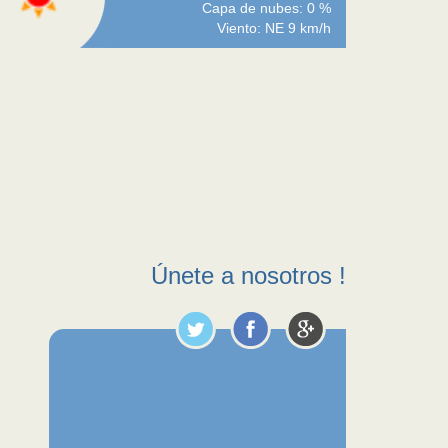
Capa de nubes: 0 %
Viento: NE 9 km/h
Únete a nosotros !