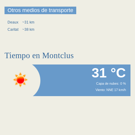
Otros medios de transporte
Deaux
~31 km
Caritat
~38 km
Tiempo en Montclus
31 °C
Capa de nubes: 0 %
Viento: NNE 17 km/h