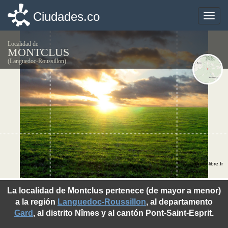
Ciudades.co
Ciudades.co
Toggle
Toggle
naviga
naviga
Localidad de
MONTCLUS
(Languedoc-Roussillon)
©photo-libre.fr
La localidad de Montclus pertenece (de mayor a menor)
a la región
Languedoc-Roussillon
, al departamento
Gard
, al distrito Nîmes y al cantón Pont-Saint-Esprit.