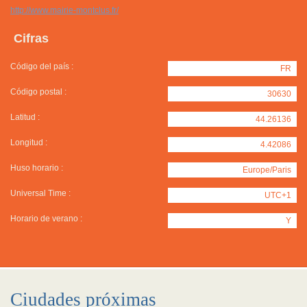
http://www.mairie-montclus.fr/
Cifras
Código del país :
FR
Código postal :
30630
Latitud :
44.26136
Longitud :
4.42086
Huso horario :
Europe/Paris
Universal Time :
UTC+1
Horario de verano :
Y
Ciudades próximas