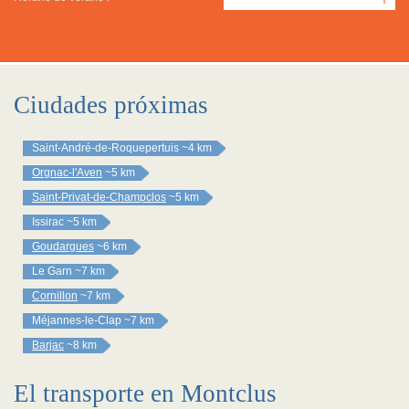
Ciudades próximas
Saint-André-de-Roquepertuis
~4 km
Orgnac-l'Aven
~5 km
Saint-Privat-de-Champclos
~5 km
Issirac
~5 km
Goudargues
~6 km
Le Garn
~7 km
Cornillon
~7 km
Méjannes-le-Clap
~7 km
Barjac
~8 km
El transporte en Montclus