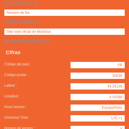
+(33) 04 66 82 25 73
Número de fax
+(33) 04 66 82 20 13
Sitio web oficial de Montclus
http://www.mairie-montclus.fr/
Cifras
Código del país :
FR
Código postal :
30630
Latitud :
44.26136
Longitud :
4.42086
Huso horario :
Europe/Paris
Universal Time :
UTC+1
Horario de verano :
Y