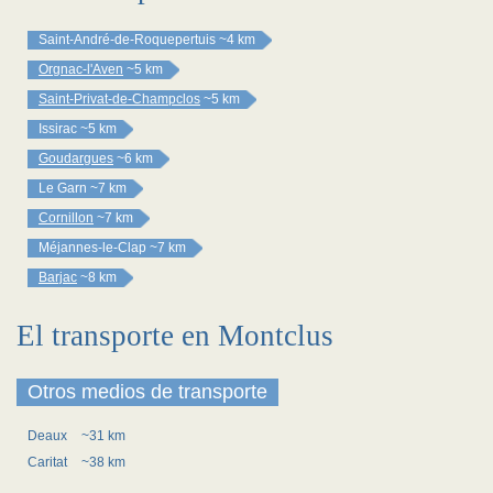
Saint-André-de-Roquepertuis
~4 km
Orgnac-l'Aven
~5 km
Saint-Privat-de-Champclos
~5 km
Issirac
~5 km
Goudargues
~6 km
Le Garn
~7 km
Cornillon
~7 km
Méjannes-le-Clap
~7 km
Barjac
~8 km
El transporte en Montclus
Otros medios de transporte
Deaux
~31 km
Caritat
~38 km