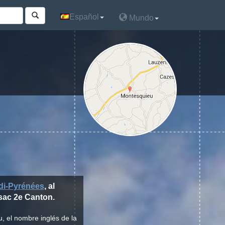
Español
Español
Mundo
Mundo
di-Pyrénées
, al
ssac 2e Canton.
, el nombre inglés de la