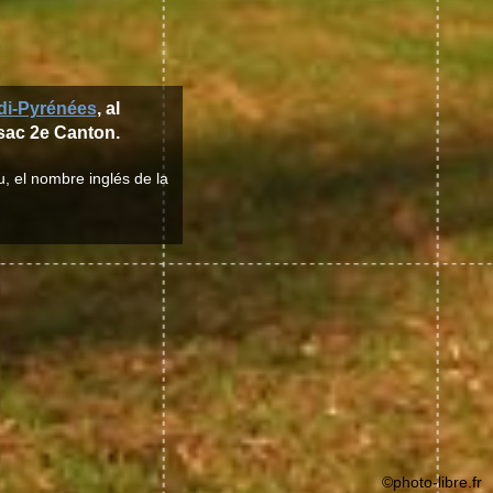
di-Pyrénées
, al
ssac 2e Canton.
, el nombre inglés de la
©photo-libre.fr