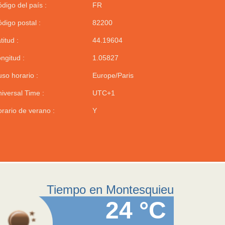
digo del país :
FR
digo postal :
82200
titud :
44.19604
ngitud :
1.05827
so horario :
Europe/Paris
iversal Time :
UTC+1
rario de verano :
Y
Tiempo en Montesquieu
24 °C