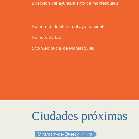
Dirección del ayuntamiento de Montesquieu
Número de teléfono del ayuntamiento
Número de fax
Sitio web oficial de Montesquieu
Ciudades próximas
Miramont-de-Quercy
~4 km