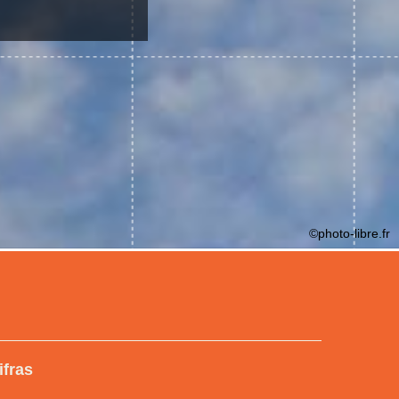
©photo-libre.fr
ifras