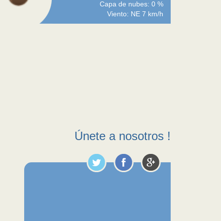
Capa de nubes: 0 %
Viento: NE 7 km/h
Únete a nosotros !