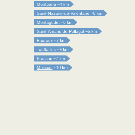
Montbarla
~4 km
Saint-Nazaire-de-Valentane
~5 km
Montagudet
~6 km
Saint-Amans-de-Pellagal
~5 km
Fauroux
~7 km
Touffailles
~9 km
Brassac
~7 km
Moissac
~10 km