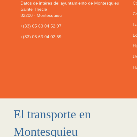
Datos de intéres del ayuntamiento de Montesquieu
Có
Sainte Thècle
Có
82200
-
Montesquieu
La
+(33) 05 63 04 52 97
Lo
+(33) 05 63 04 02 59
Hu
Un
Ho
El transporte en
Montesquieu