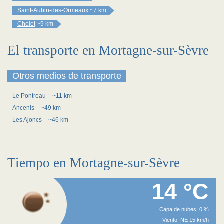
Saint-Aubin-des-Ormeaux
~7 km
Cholet
~9 km
El transporte en Mortagne-sur-Sèvre
Otros medios de transporte
Le Pontreau
~11 km
Ancenis
~49 km
Les Ajoncs
~46 km
Tiempo en Mortagne-sur-Sèvre
14 °C
Capa de nubes: 0 %
Viento: NE 15 km/h