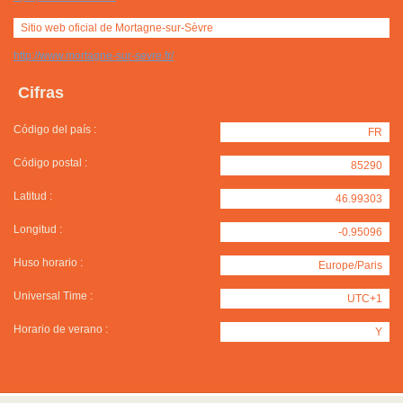
Sitio web oficial de Mortagne-sur-Sèvre
http://www.mortagne-sur-sevre.fr/
Cifras
Código del país :
FR
Código postal :
85290
Latitud :
46.99303
Longitud :
-0.95096
Huso horario :
Europe/Paris
Universal Time :
UTC+1
Horario de verano :
Y