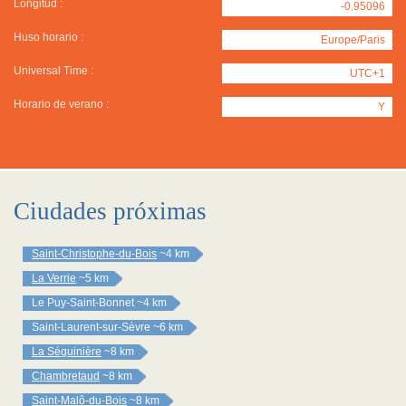
Longitud :
-0.95096
Huso horario :
Europe/Paris
Universal Time :
UTC+1
Horario de verano :
Y
Ciudades próximas
Saint-Christophe-du-Bois
~4 km
La Verrie
~5 km
Le Puy-Saint-Bonnet
~4 km
Saint-Laurent-sur-Sèvre
~6 km
La Séguinière
~8 km
Chambretaud
~8 km
Saint-Malô-du-Bois
~8 km