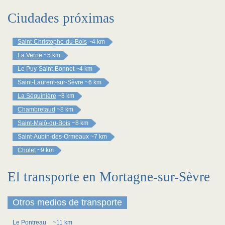
Ciudades próximas
Saint-Christophe-du-Bois
~4 km
La Verrie
~5 km
Le Puy-Saint-Bonnet
~4 km
Saint-Laurent-sur-Sèvre
~6 km
La Séguinière
~8 km
Chambretaud
~8 km
Saint-Malô-du-Bois
~8 km
Saint-Aubin-des-Ormeaux
~7 km
Cholet
~9 km
El transporte en Mortagne-sur-Sèvre
Otros medios de transporte
Le Pontreau
~11 km