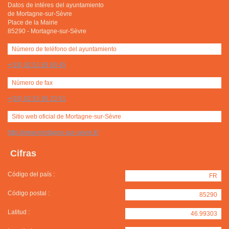
Datos de intéres del ayuntamiento
de Mortagne-sur-Sèvre
Place de la Mairie
85290
-
Mortagne-sur-Sèvre
Número de teléfono del ayuntamiento
+(33) 02 51 65 00 45
Número de fax
+(33) 02 51 65 23 51
Sitio web oficial de Mortagne-sur-Sèvre
http://www.mortagne-sur-sevre.fr/
Cifras
Código del país :
FR
Código postal :
85290
Latitud :
46.99303