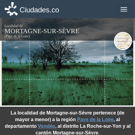
Ciudades.co
Ciudades.co
Toggle
Toggle
naviga
naviga
Localidad de
MORTAGNE-SUR-SÈVRE
(Pays de la Loire)
©photo-libre.fr
La localidad de Mortagne-sur-Sèvre pertenece (de
mayor a menor) a la región
Pays de la Loire
, al
departamento
Vendée
, al distrito La Roche-sur-Yon y al
cantón Mortagne-sur-Sèvre.