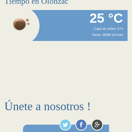
Tiempo en Olonzac
25 °C
Capa de nubes: 0 %
Viento: WNW 16 km/h
Únete a nosotros !