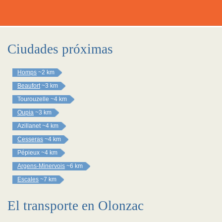
Ciudades próximas
Homps
~2 km
Beaufort
~3 km
Tourouzelle
~4 km
Oupia
~3 km
Azillanet
~4 km
Cesseras
~4 km
Pépieux
~4 km
Argens-Minervois
~6 km
Escales
~7 km
El transporte en Olonzac