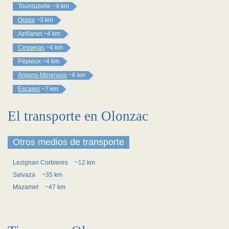
Tourouzelle
~4 km
Oupia
~3 km
Azillanet
~4 km
Cesseras
~4 km
Pépieux
~4 km
Argens-Minervois
~6 km
Escales
~7 km
El transporte en Olonzac
Otros medios de transporte
Lezignan Corbieres
~12 km
Salvaza
~35 km
Mazamet
~47 km