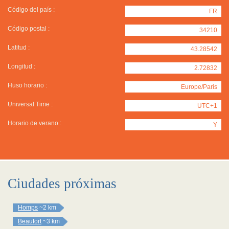
Código del país :
FR
Código postal :
34210
Latitud :
43.28542
Longitud :
2.72832
Huso horario :
Europe/Paris
Universal Time :
UTC+1
Horario de verano :
Y
Ciudades próximas
Homps
~2 km
Beaufort
~3 km