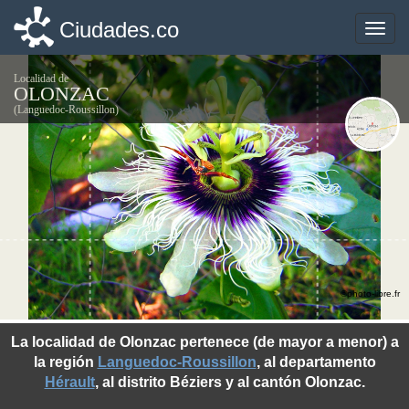
Ciudades.co
Ciudades.co
Toggle
Toggle
naviga
naviga
Localidad de
OLONZAC
(Languedoc-Roussillon)
©photo-libre.fr
La localidad de Olonzac pertenece (de mayor a menor) a
la región
Languedoc-Roussillon
, al departamento
Hérault
, al distrito Béziers y al cantón Olonzac.