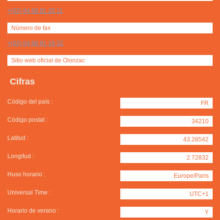
+(33) 04 68 91 20 11
Número de fax
+(33) 04 68 91 19 32
Sitio web oficial de Olonzac
Cifras
Código del país :
FR
Código postal :
34210
Latitud :
43.28542
Longitud :
2.72832
Huso horario :
Europe/Paris
Universal Time :
UTC+1
Horario de verano :
Y