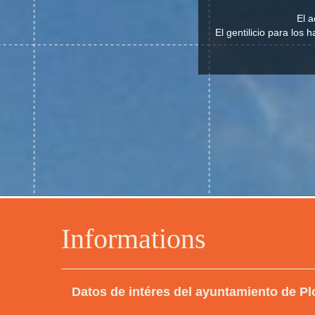
El a
El gentilicio para los
Informations
Datos de intéres del ayuntamiento de Pl