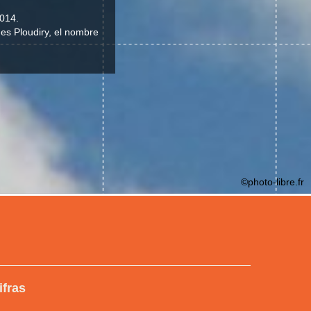
2014.
 es Ploudiry, el nombre
©photo-libre.fr
ifras