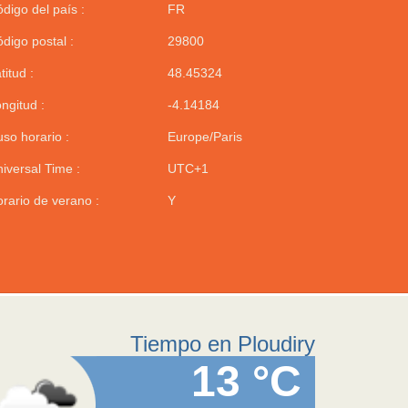
digo del país :
FR
digo postal :
29800
titud :
48.45324
ngitud :
-4.14184
so horario :
Europe/Paris
iversal Time :
UTC+1
rario de verano :
Y
Tiempo en Ploudiry
13 °C