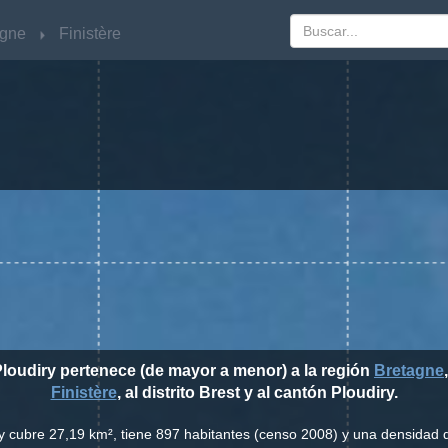
agne
agne
Finistère
Finistère
Ploudiry pertenece (de mayor a menor) a la región
Bretagne
Finistère
, al distrito Brest y al cantón Ploudiry.
ry cubre 27,19 km², tiene 897 habitantes (censo 2008) y una densidad 