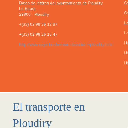
Datos de intéres del ayuntamiento de Ploudiry
Có
Le Bourg
Có
29800
-
Ploudiry
La
+(33) 02 98 25 12 87
Lo
+(33) 02 98 25 13 47
Hu
http://www.pays-landerneau-daoulas.fr/ploudiry.htm
Un
Ho
El transporte en
Ploudiry