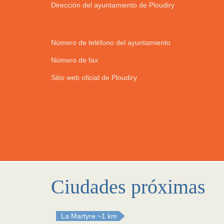
Dirección del ayuntamiento de Ploudiry
Número de teléfono del ayuntamiento
Número de fax
Sitio web oficial de Ploudiry
Ciudades próximas
La Martyre
~1 km