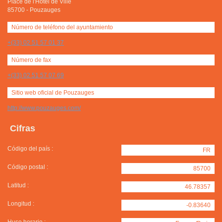
Place de l'Hôtel de Ville
85700
-
Pouzauges
Número de teléfono del ayuntamiento
+(33) 02 51 57 01 37
Número de fax
+(33) 02 51 57 07 69
Sitio web oficial de Pouzauges
http://www.pouzauges.com/
Cifras
Código del país :
FR
Código postal :
85700
Latitud :
46.78357
Longitud :
-0.83640