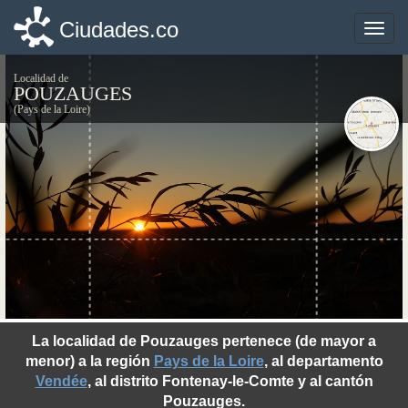
Ciudades.co
Ciudades.co
Toggle
Toggle
naviga
naviga
Localidad de
POUZAUGES
(Pays de la Loire)
©photo-libre.fr
La localidad de Pouzauges pertenece (de mayor a
menor) a la región
Pays de la Loire
, al departamento
Vendée
, al distrito Fontenay-le-Comte y al cantón
Pouzauges.