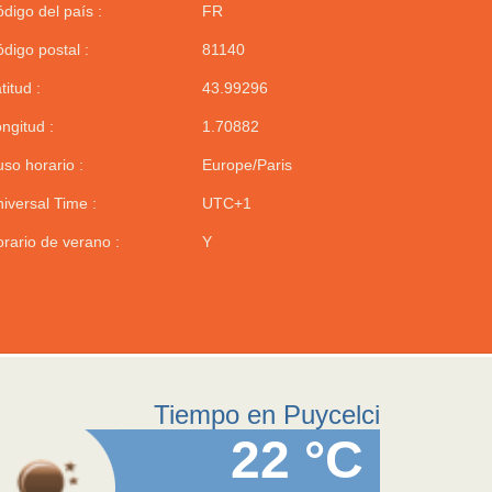
digo del país :
FR
digo postal :
81140
titud :
43.99296
ngitud :
1.70882
so horario :
Europe/Paris
iversal Time :
UTC+1
rario de verano :
Y
Tiempo en Puycelci
22 °C