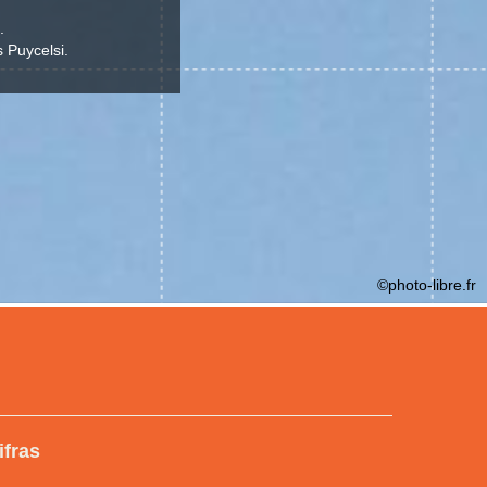
.
s Puycelsi.
©photo-libre.fr
ifras