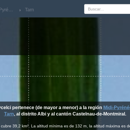
Midi-Pyrénées
Midi-Pyrénées
Tarn
Tarn
ycelci pertenece (de mayor a menor) a la región
Midi-Pyréné
Tarn
, al distrito Albi y al cantón Castelnau-de-Montmiral.
 cubre 39,2 km². La altitud mínima es de 132 m, la altitud máxima es d