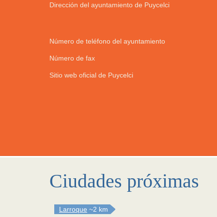
Dirección del ayuntamiento de Puycelci
Número de teléfono del ayuntamiento
Número de fax
Sitio web oficial de Puycelci
Ciudades próximas
Larroque
~2 km