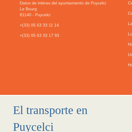
Datos de intéres del ayuntamiento de Puycelci
Có
Le Bourg
Có
81140
-
Puycelci
La
+(33) 05 63 33 11 14
Lo
+(33) 05 63 33 17 93
Hu
Un
Ho
El transporte en
Puycelci