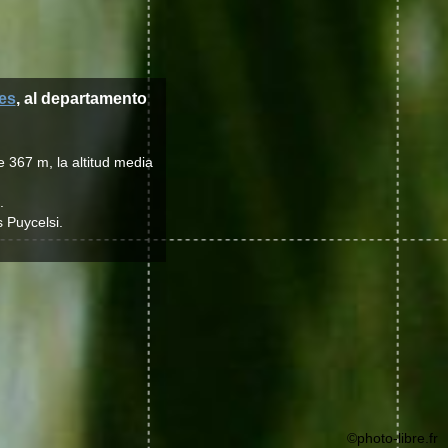
es
, al departamento
e 367 m, la altitud media
.
s Puycelsi.
©photo-libre.fr