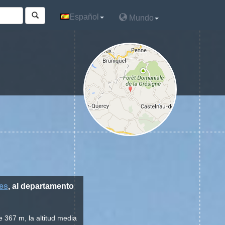
Español
Español
Mundo
Mundo
es
, al departamento
e 367 m, la altitud media