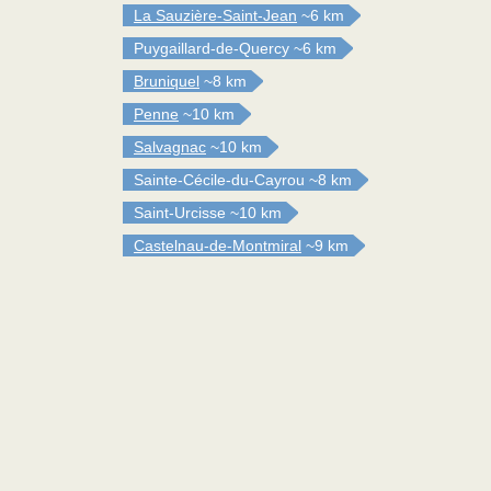
La Sauzière-Saint-Jean
~6 km
Puygaillard-de-Quercy
~6 km
Bruniquel
~8 km
Penne
~10 km
Salvagnac
~10 km
Sainte-Cécile-du-Cayrou
~8 km
Saint-Urcisse
~10 km
Castelnau-de-Montmiral
~9 km