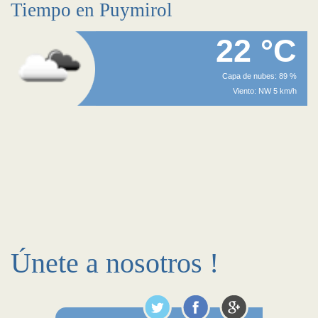
Tiempo en Puymirol
22 °C
Capa de nubes: 89 %
Viento: NW 5 km/h
Únete a nosotros !