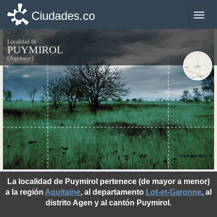
Ciudades.co
Ciudades.co
Toggle
Toggle
naviga
naviga
Localidad de
PUYMIROL
(Aquitaine)
©photo-libre.fr
La localidad de Puymirol pertenece (de mayor a menor)
a la región
Aquitaine
, al departamento
Lot-et-Garonne
, al
distrito Agen y al cantón Puymirol.