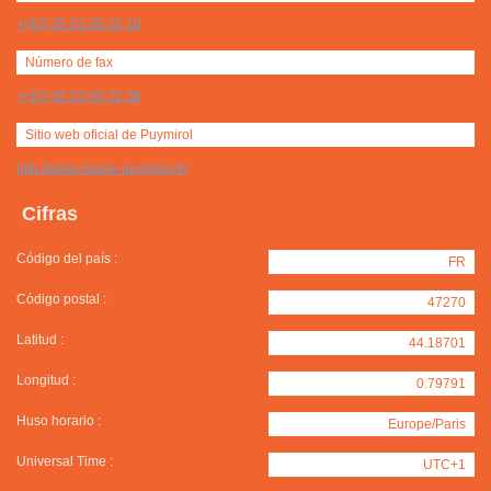
+(33) 05 53 95 32 10
Número de fax
+(33) 05 53 95 32 38
Sitio web oficial de Puymirol
http://www.mairie-puymirol.fr/
Cifras
Código del país :
FR
Código postal :
47270
Latitud :
44.18701
Longitud :
0.79791
Huso horario :
Europe/Paris
Universal Time :
UTC+1