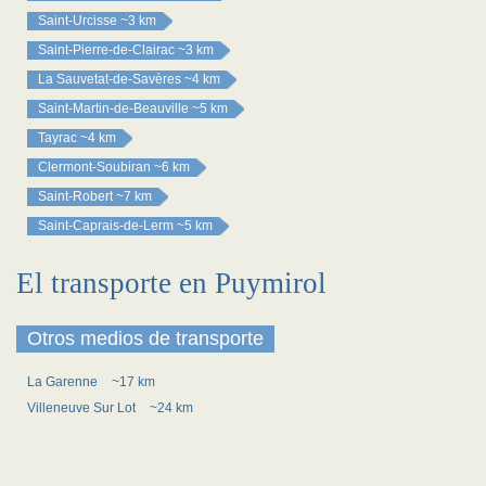
Saint-Urcisse
~3 km
Saint-Pierre-de-Clairac
~3 km
La Sauvetat-de-Savères
~4 km
Saint-Martin-de-Beauville
~5 km
Tayrac
~4 km
Clermont-Soubiran
~6 km
Saint-Robert
~7 km
Saint-Caprais-de-Lerm
~5 km
El transporte en Puymirol
Otros medios de transporte
La Garenne
~17 km
Villeneuve Sur Lot
~24 km