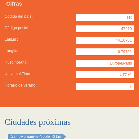
Cifras
Código del país :
FR
Código postal :
47270
Latitud :
44.18701
Longitud :
0.79791
Huso horario :
Europe/Paris
Universal Time :
UTC+1
Horario de verano :
Y
Ciudades próximas
Saint-Romain-le-Noble
~3 km