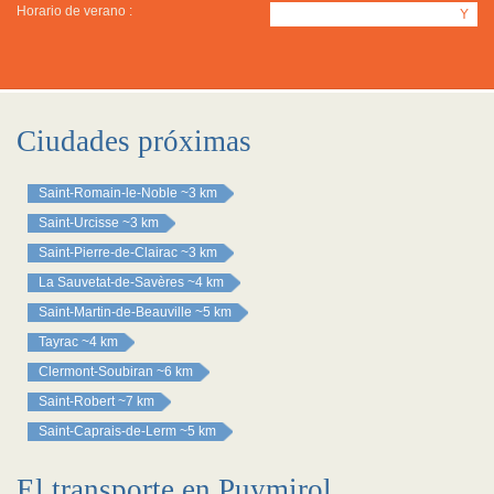
Horario de verano :
Y
Ciudades próximas
Saint-Romain-le-Noble
~3 km
Saint-Urcisse
~3 km
Saint-Pierre-de-Clairac
~3 km
La Sauvetat-de-Savères
~4 km
Saint-Martin-de-Beauville
~5 km
Tayrac
~4 km
Clermont-Soubiran
~6 km
Saint-Robert
~7 km
Saint-Caprais-de-Lerm
~5 km
El transporte en Puymirol