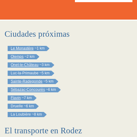
Ciudades próximas
Le Monastère
~1 km
Olemps
~2 km
Onet-le-Château
~3 km
Luc-la-Primaube
~5 km
Sainte-Radegonde
~5 km
Sébazac-Concourès
~6 km
Flavin
~7 km
Druelle
~6 km
La Loubière
~8 km
El transporte en Rodez