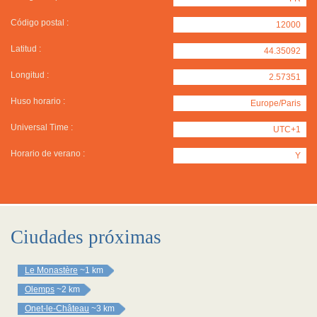
Código postal :
12000
Latitud :
44.35092
Longitud :
2.57351
Huso horario :
Europe/Paris
Universal Time :
UTC+1
Horario de verano :
Y
Ciudades próximas
Le Monastère
~1 km
Olemps
~2 km
Onet-le-Château
~3 km