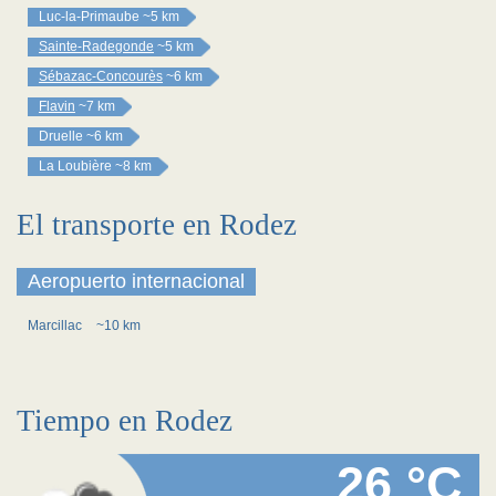
Luc-la-Primaube
~5 km
Sainte-Radegonde
~5 km
Sébazac-Concourès
~6 km
Flavin
~7 km
Druelle
~6 km
La Loubière
~8 km
El transporte en Rodez
Aeropuerto internacional
Marcillac
~10 km
Tiempo en Rodez
26 °C