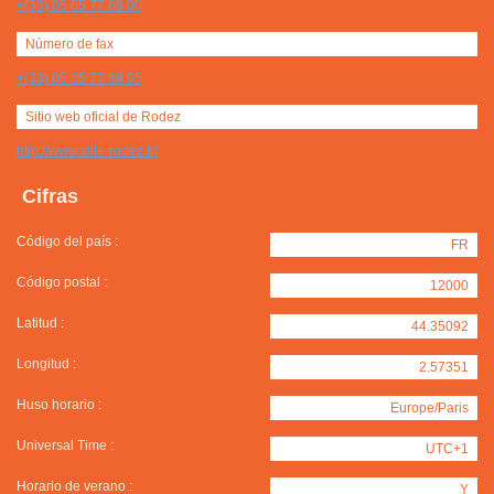
+(33) 05 65 77 88 00
Número de fax
+(33) 05 65 77 88 05
Sitio web oficial de Rodez
http://www.ville-rodez.fr/
Cifras
Código del país :
FR
Código postal :
12000
Latitud :
44.35092
Longitud :
2.57351
Huso horario :
Europe/Paris
Universal Time :
UTC+1
Horario de verano :
Y