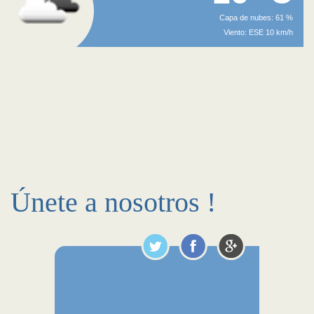
Capa de nubes: 61 %
Viento: ESE 10 km/h
Únete a nosotros !