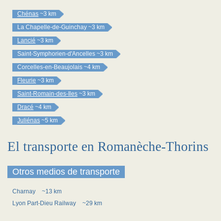
Chénas
~3 km
La Chapelle-de-Guinchay
~3 km
Lancié
~3 km
Saint-Symphorien-d'Ancelles
~3 km
Corcelles-en-Beaujolais
~4 km
Fleurie
~3 km
Saint-Romain-des-Iles
~3 km
Dracé
~4 km
Juliénas
~5 km
El transporte en Romanèche-Thorins
Otros medios de transporte
Charnay
~13 km
Lyon Part-Dieu Railway
~29 km