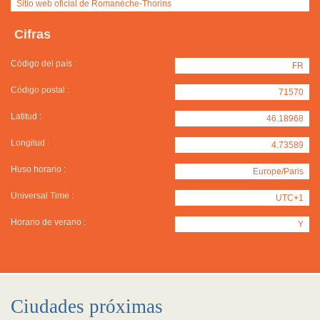
Sitio web oficial de Romanèche-Thorins
Cifras
Código del país :
FR
Código postal :
71570
Latitud :
46.18968
Longitud :
4.73589
Huso horario :
Europe/Paris
Universal Time :
UTC+1
Horario de verano :
Y
Ciudades próximas