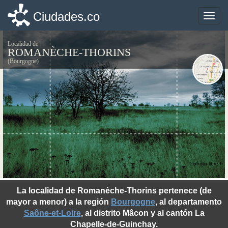
Ciudades.co
Ciudades.co
Toggle
Toggle
naviga
naviga
Localidad de
ROMANÈCHE-THORINS
(Bourgogne)
©photo-libre.fr
La localidad de Romanèche-Thorins pertenece (de
mayor a menor) a la región
Bourgogne
, al departamento
Saône-et-Loire
, al distrito Mâcon y al cantón La
Chapelle-de-Guinchay.