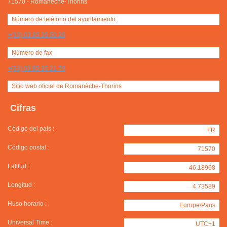
71570
-
Romanèche-Thorins
Número de teléfono del ayuntamiento
+(33) 03 85 35 50 26
Número de fax
+(33) 03 85 35 21 79
Sitio web oficial de Romanèche-Thorins
Cifras
Código del país :
FR
Código postal :
71570
Latitud :
46.18968
Longitud :
4.73589
Huso horario :
Europe/Paris
Universal Time :
UTC+1