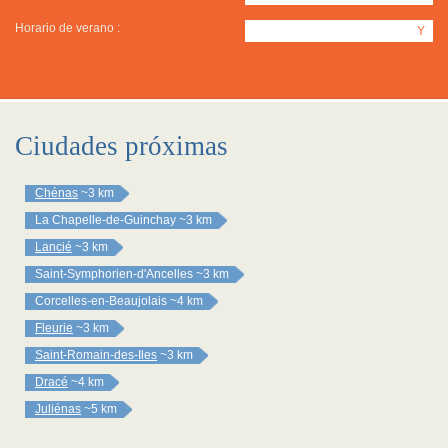
Horario de verano :
Y
Ciudades próximas
Chénas
~3 km
La Chapelle-de-Guinchay
~3 km
Lancié
~3 km
Saint-Symphorien-d'Ancelles
~3 km
Corcelles-en-Beaujolais
~4 km
Fleurie
~3 km
Saint-Romain-des-Iles
~3 km
Dracé
~4 km
Juliénas
~5 km