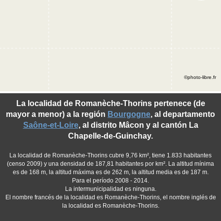
©photo-libre.fr
La localidad de Romanèche-Thorins pertenece (de
mayor a menor) a la región
Bourgogne
, al departamento
Saône-et-Loire
, al distrito Mâcon y al cantón La
Chapelle-de-Guinchay.
La localidad de Romanèche-Thorins cubre 9,76 km², tiene 1.833 habitantes
(censo 2009) y una densidad de 187,81 habitantes por km². La altitud mínima
es de 168 m, la altitud máxima es de 262 m, la altitud media es de 187 m.
Para el período 2008 - 2014.
La intermunicipalidad es ninguna.
El nombre francés de la localidad es Romanèche-Thorins, el nombre inglés de
la localidad es Romanèche-Thorins.