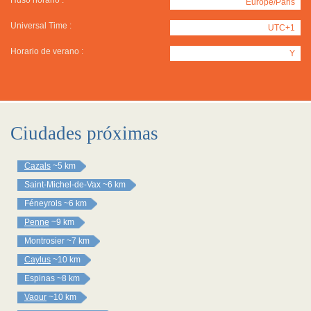
Huso horario :
Europe/Paris
Universal Time :
UTC+1
Horario de verano :
Y
Ciudades próximas
Cazals
~5 km
Saint-Michel-de-Vax
~6 km
Féneyrols
~6 km
Penne
~9 km
Montrosier
~7 km
Caylus
~10 km
Espinas
~8 km
Vaour
~10 km