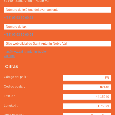
82140
-
Saint-Antonin-Noble-Val
Número de teléfono del ayuntamiento
+(33) 05 63 30 60 23
Número de fax
+(33) 05 63 30 60 54
Sitio web oficial de Saint-Antonin-Noble-Val
http://www.saint-antonin-noble-
val.com
Cifras
Código del país :
FR
Código postal :
82140
Latitud :
44.15240
Longitud :
1.75329