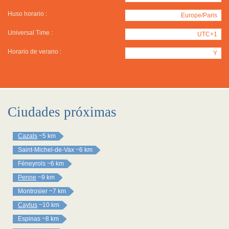
Huso horario :
Europe/Paris
Universal Time :
UTC+1
Horario de verano :
Y
Ciudades próximas
Cazals
~5 km
Saint-Michel-de-Vax
~6 km
Féneyrols
~6 km
Penne
~9 km
Montrosier
~7 km
Caylus
~10 km
Espinas
~8 km