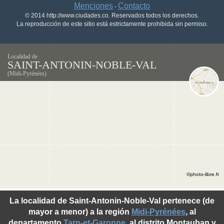
Menciones
Contacto
-
© 2014 http://www.ciudades.co. Reservados todos los derechos.
La reproducción de este sitio está estrictamente prohibida sin permiso.
Localidad de
SAINT-ANTONIN-NOBLE-VAL
(Midi-Pyrénées)
©photo-libre.fr
La localidad de Saint-Antonin-Noble-Val pertenece (de
mayor a menor) a la región
Midi-Pyrénées
, al
departamento
Tarn-et-Garonne
, al distrito Montauban y