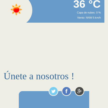
36 °C
Capa de nubes: 0 %
Viento: NNW 5 km/h
Únete a nosotros !