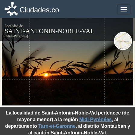
Ciudades.co
Ciudades.co
Toggle
Toggle
naviga
naviga
Localidad de
SAINT-ANTONIN-NOBLE-VAL
(Midi-Pyrénées)
©photo-libre.fr
La localidad de Saint-Antonin-Noble-Val pertenece (de
mayor a menor) a la región
Midi-Pyrénées
, al
departamento
Tarn-et-Garonne
, al distrito Montauban y
al cantón Saint-Antonin-Noble-Val.