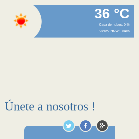
36 °C
Capa de nubes: 0 %
Viento: NNW 5 km/h
Únete a nosotros !