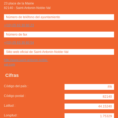
23 place de la Mairie
82140
-
Saint-Antonin-Noble-Val
Número de teléfono del ayuntamiento
+(33) 05 63 30 60 23
Número de fax
+(33) 05 63 30 60 54
Sitio web oficial de Saint-Antonin-Noble-Val
http://www.saint-antonin-noble-
val.com
Cifras
Código del país :
FR
Código postal :
82140
Latitud :
44.15240
Longitud :
1.75329