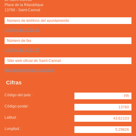
Place de la République
13760
-
Saint-Cannat
Número de teléfono del ayuntamiento
+(33) 04 42 57 20 01
Número de fax
+(33) 04 42 57 27 22
Sitio web oficial de Saint-Cannat
http://www.ville-saint-cannat.fr/
Cifras
Código del país :
FR
Código postal :
13760
Latitud :
43.62103
Longitud :
5.29826