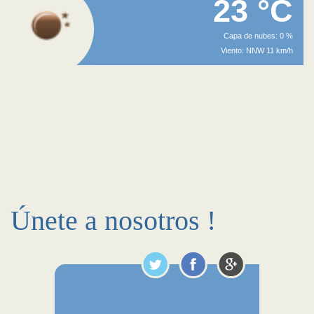
23 °C
Capa de nubes: 0 %
Viento: NNW 11 km/h
Únete a nosotros !