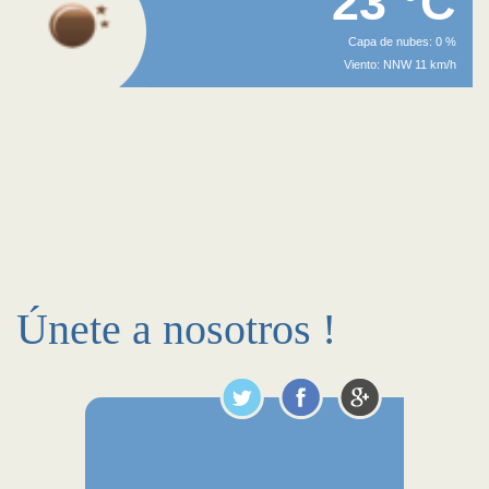
23 °C
Capa de nubes: 0 %
Viento: NNW 11 km/h
Únete a nosotros !