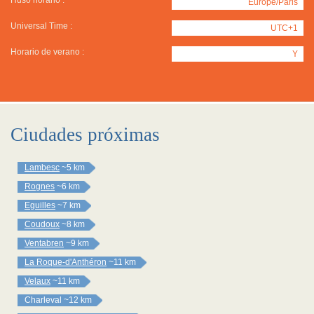
Huso horario :
Europe/Paris
Universal Time :
UTC+1
Horario de verano :
Y
Ciudades próximas
Lambesc
~5 km
Rognes
~6 km
Eguilles
~7 km
Coudoux
~8 km
Ventabren
~9 km
La Roque-d'Anthéron
~11 km
Velaux
~11 km
Charleval
~12 km