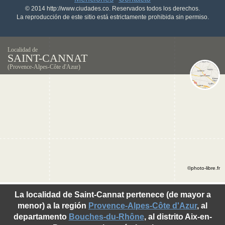
© 2014 http://www.ciudades.co. Reservados todos los derechos.
La reproducción de este sitio está estrictamente prohibida sin permiso.
Localidad de
SAINT-CANNAT
(Provence-Alpes-Côte d'Azur)
©photo-libre.fr
La localidad de Saint-Cannat pertenece (de mayor a
menor) a la región
Provence-Alpes-Côte d'Azur
, al
departamento
Bouches-du-Rhône
, al distrito Aix-en-