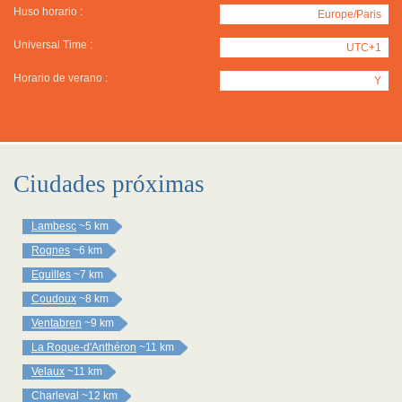
Huso horario :
Europe/Paris
Universal Time :
UTC+1
Horario de verano :
Y
Ciudades próximas
Lambesc
~5 km
Rognes
~6 km
Eguilles
~7 km
Coudoux
~8 km
Ventabren
~9 km
La Roque-d'Anthéron
~11 km
Velaux
~11 km
Charleval
~12 km