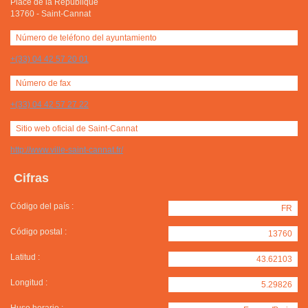
Place de la République
13760
-
Saint-Cannat
Número de teléfono del ayuntamiento
+(33) 04 42 57 20 01
Número de fax
+(33) 04 42 57 27 22
Sitio web oficial de Saint-Cannat
http://www.ville-saint-cannat.fr/
Cifras
Código del país :
FR
Código postal :
13760
Latitud :
43.62103
Longitud :
5.29826