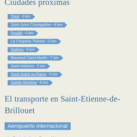
Ciudades próximas
Thiré
~3 km
Saint-Juire-Champgillon
~6 km
Pouillé
~4 km
La Chapelle-Thémer
~5 km
Nalliers
~6 km
Mouzeuil-Saint-Martin
~7 km
Saint-Valérien
~5 km
Saint-Aubin-la-Plaine
~5 km
Sainte-Hermine
~6 km
El transporte en Saint-Etienne-de-
Brillouet
Aeropuerto internacional