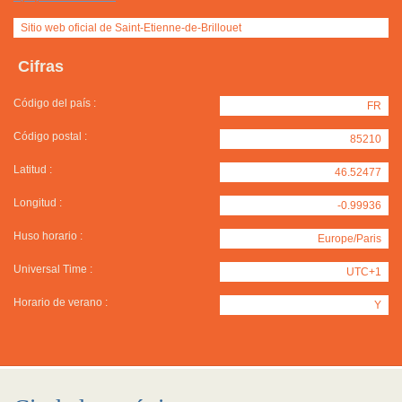
Sitio web oficial de Saint-Etienne-de-Brillouet
Cifras
Código del país :
FR
Código postal :
85210
Latitud :
46.52477
Longitud :
-0.99936
Huso horario :
Europe/Paris
Universal Time :
UTC+1
Horario de verano :
Y