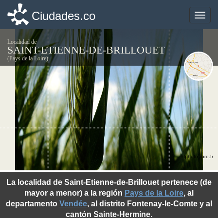
Ciudades.co
Ciudades.co
Toggle
Toggle
naviga
naviga
Localidad de
SAINT-ETIENNE-DE-BRILLOUET
(Pays de la Loire)
©photo-libre.fr
La localidad de Saint-Etienne-de-Brillouet pertenece (de
mayor a menor) a la región
Pays de la Loire
, al
departamento
Vendée
, al distrito Fontenay-le-Comte y al
cantón Sainte-Hermine.