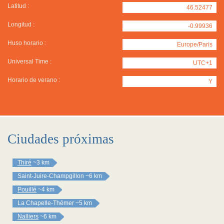
Latitud :
46.52477
Longitud :
-0.99936
Huso horario :
Europe/Paris
Universal Time :
UTC+1
Horario de verano :
Y
Ciudades próximas
Thiré
~3 km
Saint-Juire-Champgillon
~6 km
Pouillé
~4 km
La Chapelle-Thémer
~5 km
Nalliers
~6 km