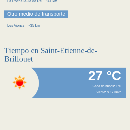
La Rochelle-Ile de Re
~41 km
Otro medio de transporte
Les Ajoncs
~35 km
Tiempo en Saint-Etienne-de-
Brillouet
27 °C
Capa de nubes: 1 %
Viento: N 17 km/h