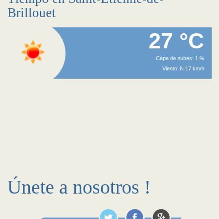
Brillouet
27 °C
Capa de nubes: 1 %
Viento: N 17 km/h
Únete a nosotros !