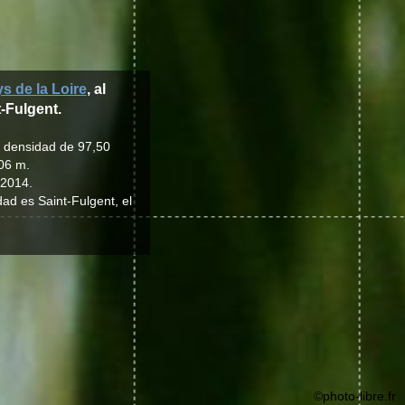
s de la Loire
, al
t-Fulgent.
a densidad de 97,50
106 m.
 2014.
dad es Saint-Fulgent, el
©photo-libre.fr