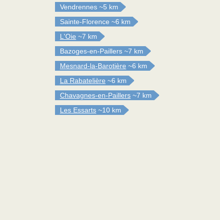
Vendrennes
~5 km
Sainte-Florence
~6 km
L'Oie
~7 km
Bazoges-en-Paillers
~7 km
Mesnard-la-Barotière
~6 km
La Rabatelière
~6 km
Chavagnes-en-Paillers
~7 km
Les Essarts
~10 km