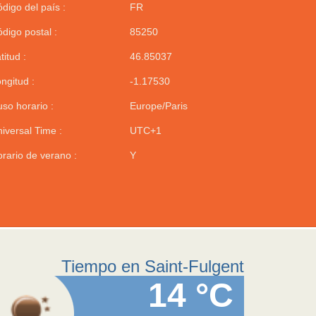
digo del país :
FR
digo postal :
85250
titud :
46.85037
ngitud :
-1.17530
so horario :
Europe/Paris
iversal Time :
UTC+1
rario de verano :
Y
Tiempo en Saint-Fulgent
14 °C