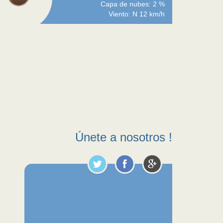
Capa de nubes: 2 %
Viento: N 12 km/h
Únete a nosotros !