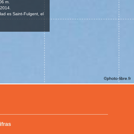
106 m.
 2014.
dad es Saint-Fulgent, el
©photo-libre.fr
ifras