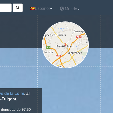
Español
Español
Mundo
Mundo
s de la Loire
, al
t-Fulgent.
a densidad de 97,50