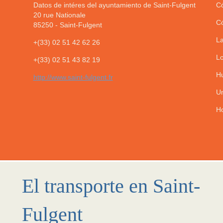
Datos de intéres del ayuntamiento de Saint-Fulgent
Có
20 rue Nationale
Có
85250
-
Saint-Fulgent
La
+(33) 02 51 42 62 26
Lo
+(33) 02 51 43 82 19
Hu
http://www.saint-fulgent.fr
Un
Ho
El transporte en Saint-
Fulgent