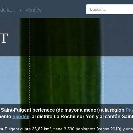
Pays de la Loire
Pays de la Loire
Vendée
Vendée
T
 Saint-Fulgent pertenece (de mayor a menor) a la región
Pay
mento
Vendée
, al distrito La Roche-sur-Yon y al cantón Sain
int-Fulgent cubre 36,82 km², tiene 3.590 habitantes (censo 2010) y un