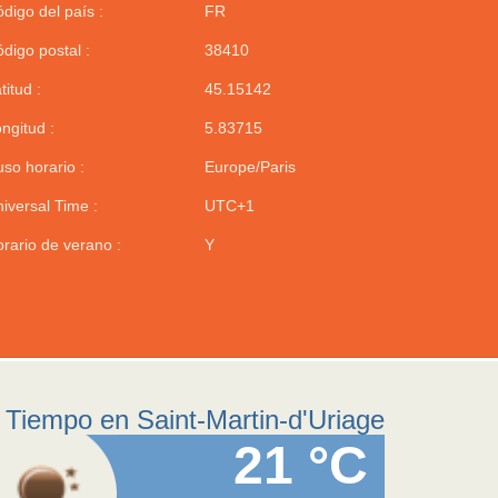
digo del país :
FR
digo postal :
38410
titud :
45.15142
ngitud :
5.83715
so horario :
Europe/Paris
iversal Time :
UTC+1
rario de verano :
Y
Tiempo en Saint-Martin-d'Uriage
21 °C