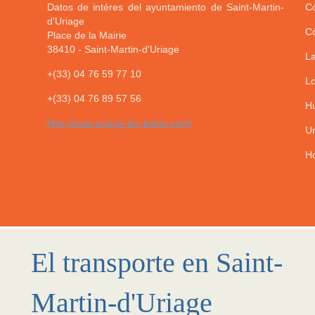
Datos de intéres del ayuntamiento de Saint-Martin-
Có
d'Uriage
Có
Place de la Mairie
38410
-
Saint-Martin-d'Uriage
La
+(33) 04 76 59 77 10
Lo
+(33) 04 76 89 57 56
Hu
http://www.uriage-les-bains.com/
Un
Ho
El transporte en Saint-
Martin-d'Uriage