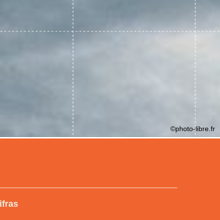
©photo-libre.fr
ifras