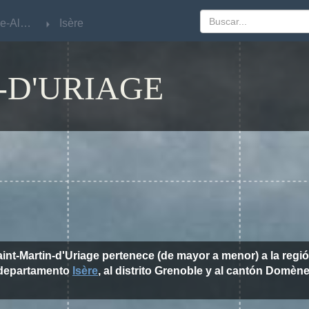
Rhône-Alpes
Rhône-Alpes
Isère
Isère
-D'URIAGE
aint-Martin-d'Uriage pertenece (de mayor a menor) a la regi
departamento
Isère
, al distrito Grenoble y al cantón Domène