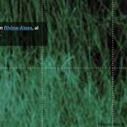
ón
Rhône-Alpes
, al
.
©photo-libre.fr