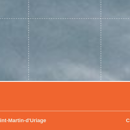
int-Martin-d'Uriage
C