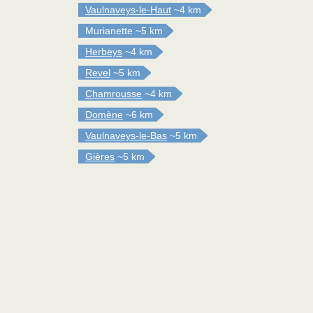
Vaulnaveys-le-Haut
~4 km
Murianette
~5 km
Herbeys
~4 km
Revel
~5 km
Chamrousse
~4 km
Domène
~6 km
Vaulnaveys-le-Bas
~5 km
Gières
~5 km