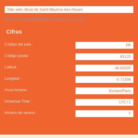
Sitio web oficial de Saint-Maurice-des-Noues
http://www.paysdelachataigneraie.org/fr/smn.htm
Cifras
Código del país :
FR
Código postal :
85120
Latitud :
46.60205
Longitud :
-0.72308
Huso horario :
Europe/Paris
Universal Time :
UTC+1
Horario de verano :
Y