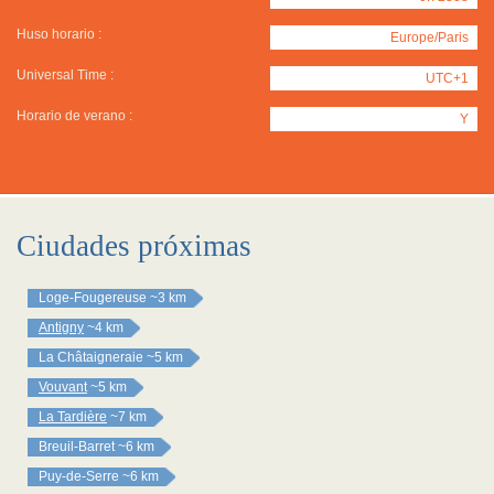
Huso horario :
Europe/Paris
Universal Time :
UTC+1
Horario de verano :
Y
Ciudades próximas
Loge-Fougereuse
~3 km
Antigny
~4 km
La Châtaigneraie
~5 km
Vouvant
~5 km
La Tardière
~7 km
Breuil-Barret
~6 km
Puy-de-Serre
~6 km