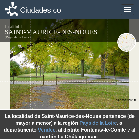
Ciudades.co
Ciudades.co
Toggle
Toggle
naviga
naviga
Localidad de
SAINT-MAURICE-DES-NOUES
(Pays de la Loire)
©photo-libre.fr
La localidad de Saint-Maurice-des-Noues pertenece (de
mayor a menor) a la región
Pays de la Loire
, al
departamento
Vendée
, al distrito Fontenay-le-Comte y al
cantón La Châtaigneraie.