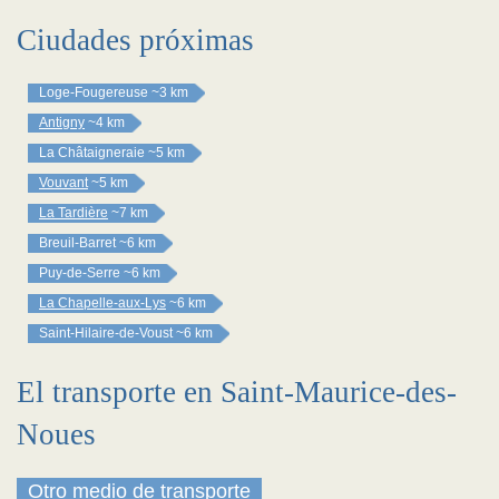
Ciudades próximas
Loge-Fougereuse
~3 km
Antigny
~4 km
La Châtaigneraie
~5 km
Vouvant
~5 km
La Tardière
~7 km
Breuil-Barret
~6 km
Puy-de-Serre
~6 km
La Chapelle-aux-Lys
~6 km
Saint-Hilaire-de-Voust
~6 km
El transporte en Saint-Maurice-des-
Noues
Otro medio de transporte