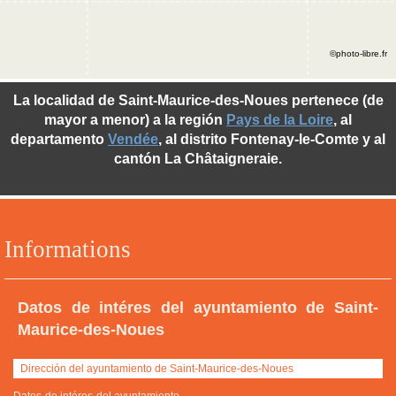
©photo-libre.fr
La localidad de Saint-Maurice-des-Noues pertenece (de
mayor a menor) a la región
Pays de la Loire
, al
departamento
Vendée
, al distrito Fontenay-le-Comte y al
cantón La Châtaigneraie.
Informations
Datos de intéres del ayuntamiento de Saint-
Maurice-des-Noues
Dirección del ayuntamiento de Saint-Maurice-des-Noues