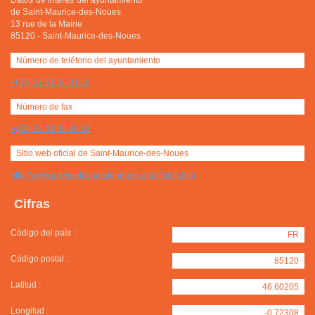
Datos de intéres del ayuntamiento
de Saint-Maurice-des-Noues
13 rue de la Mairie
85120
-
Saint-Maurice-des-Noues
Número de teléfono del ayuntamiento
+(33) 02 51 00 81 16
Número de fax
+(33) 02 51 00 89 82
Sitio web oficial de Saint-Maurice-des-Noues
http://www.paysdelachataigneraie.org/fr/smn.htm
Cifras
Código del país :
FR
Código postal :
85120
Latitud :
46.60205
Longitud :
-0.72308