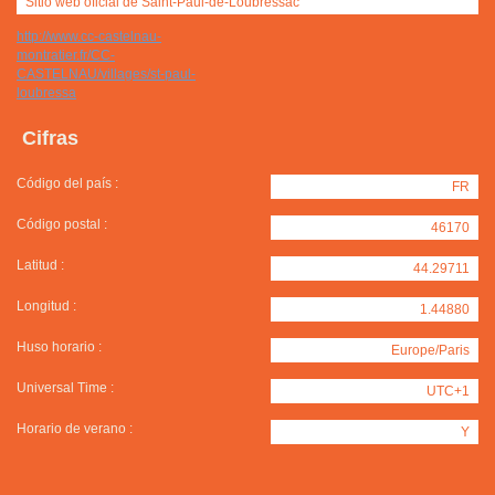
Sitio web oficial de Saint-Paul-de-Loubressac
http://www.cc-castelnau-
montratier.fr/CC-
CASTELNAU/villages/st-paul-
loubressa
Cifras
Código del país :
FR
Código postal :
46170
Latitud :
44.29711
Longitud :
1.44880
Huso horario :
Europe/Paris
Universal Time :
UTC+1
Horario de verano :
Y