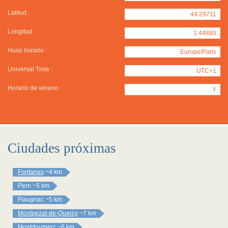
Latitud :
44.29711
Longitud :
1.44880
Huso horario :
Europe/Paris
Universal Time :
UTC+1
Horario de verano :
Y
Ciudades próximas
Fontanes
~4 km
Pern
~5 km
Flaugnac
~5 km
Montpezat-de-Quercy
~7 km
Montdoumerc
~6 km