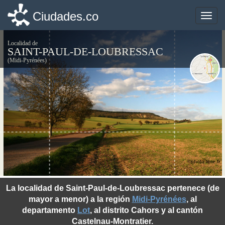
Ciudades.co
Ciudades.co
Toggle
Toggle
naviga
naviga
Localidad de
SAINT-PAUL-DE-LOUBRESSAC
(Midi-Pyrénées)
©photo-libre.fr
La localidad de Saint-Paul-de-Loubressac pertenece (de
mayor a menor) a la región
Midi-Pyrénées
, al
departamento
Lot
, al distrito Cahors y al cantón
Castelnau-Montratier.