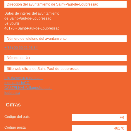
Dirección del ayuntamiento de Saint-Paul-de-Loubressac
Datos de intéres del ayuntamiento
de Saint-Paul-de-Loubressac
Le Bourg
46170
-
Saint-Paul-de-Loubressac
Número de teléfono del ayuntamiento
+(33) 05 65 21 93 34
Número de fax
Sitio web oficial de Saint-Paul-de-Loubressac
http://www.cc-castelnau-
montratier.fr/CC-
CASTELNAU/villages/st-paul-
loubressa
Cifras
Código del país :
FR
Código postal :
46170