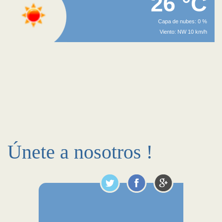
26 °C
Capa de nubes: 0 %
Viento: NW 10 km/h
Únete a nosotros !