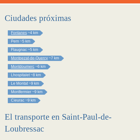
Ciudades próximas
Fontanes
~4 km
Pern
~5 km
Flaugnac
~5 km
Montpezat-de-Quercy
~7 km
Montdoumerc
~6 km
Lhospitalet
~8 km
Le Montat
~9 km
Montfermier
~9 km
Cieurac
~9 km
El transporte en Saint-Paul-de-
Loubressac