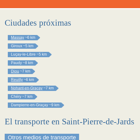
Ciudades próximas
Massay
~6 km
Giroux
~5 km
Luçay-le-Libre
~5 km
Paudy
~8 km
Diou
~7 km
Reuilly
~6 km
Nohant-en-Graçay
~7 km
Chéry
~7 km
Dampierre-en-Graçay
~9 km
El transporte en Saint-Pierre-de-Jards
Otros medios de transporte