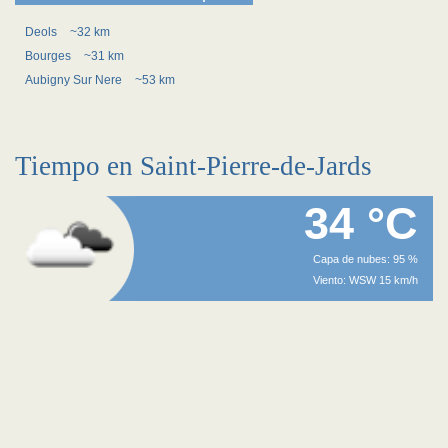
Deols
~32 km
Bourges
~31 km
Aubigny Sur Nere
~53 km
Tiempo en Saint-Pierre-de-Jards
34 °C
Capa de nubes: 95 %
Viento: WSW 15 km/h