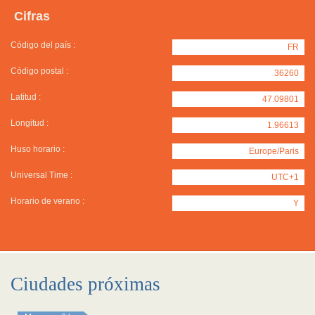
Cifras
Código del país :
FR
Código postal :
36260
Latitud :
47.09801
Longitud :
1.96613
Huso horario :
Europe/Paris
Universal Time :
UTC+1
Horario de verano :
Y
Ciudades próximas