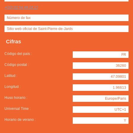
+(33) 02 54 49 24 17
Número de fax
Sitio web oficial de Saint-Pierre-de-Jards
Cifras
Código del país :
FR
Código postal :
36260
Latitud :
47.09801
Longitud :
1.96613
Huso horario :
Europe/Paris
Universal Time :
UTC+1
Horario de verano :
Y