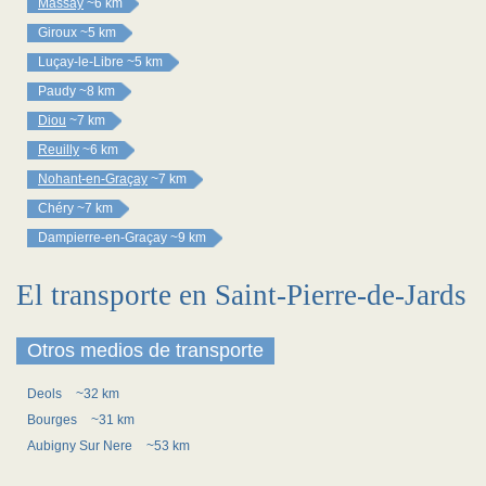
Massay
~6 km
Giroux
~5 km
Luçay-le-Libre
~5 km
Paudy
~8 km
Diou
~7 km
Reuilly
~6 km
Nohant-en-Graçay
~7 km
Chéry
~7 km
Dampierre-en-Graçay
~9 km
El transporte en Saint-Pierre-de-Jards
Otros medios de transporte
Deols
~32 km
Bourges
~31 km
Aubigny Sur Nere
~53 km