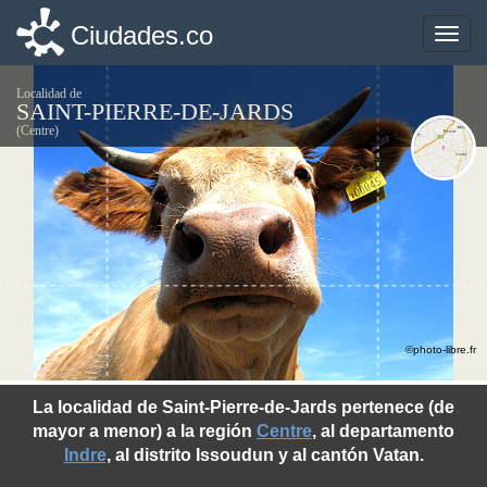
Ciudades.co
Ciudades.co
Toggle
Toggle
naviga
naviga
Localidad de
SAINT-PIERRE-DE-JARDS
(Centre)
©photo-libre.fr
La localidad de Saint-Pierre-de-Jards pertenece (de
mayor a menor) a la región
Centre
, al departamento
Indre
, al distrito Issoudun y al cantón Vatan.