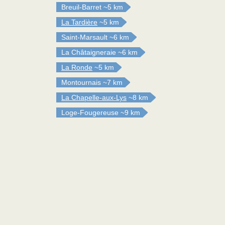
Breuil-Barret
~5 km
La Tardière
~5 km
Saint-Marsault
~6 km
La Châtaigneraie
~6 km
La Ronde
~5 km
Montournais
~7 km
La Chapelle-aux-Lys
~8 km
Loge-Fougereuse
~9 km