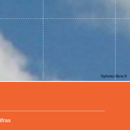
©photo-libre.fr
ifras