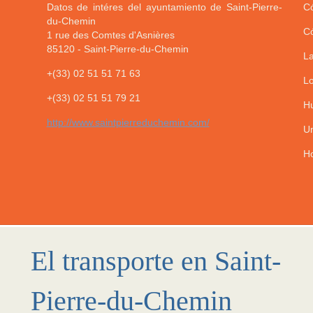
Datos de intéres del ayuntamiento de Saint-Pierre-
Có
du-Chemin
Có
1 rue des Comtes d'Asnières
85120
-
Saint-Pierre-du-Chemin
La
+(33) 02 51 51 71 63
Lo
+(33) 02 51 51 79 21
Hu
http://www.saintpierreduchemin.com/
Un
Ho
El transporte en Saint-
Pierre-du-Chemin