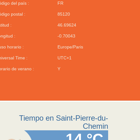
digo del país :
FR
digo postal :
85120
titud :
46.69624
ngitud :
-0.70043
so horario :
Europe/Paris
iversal Time :
UTC+1
rario de verano :
Y
Tiempo en Saint-Pierre-du-
Chemin
14 °C