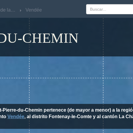
Pays de la Loire
Pays de la Loire
Vendée
Vendée
-DU-CHEMIN
nt-Pierre-du-Chemin pertenece (de mayor a menor) a la regi
nto
Vendée
, al distrito Fontenay-le-Comte y al cantón La Ch