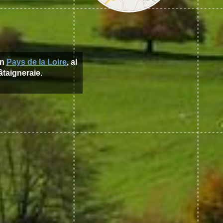
ón
Pays de la Loire
, al
âtaigneraie.