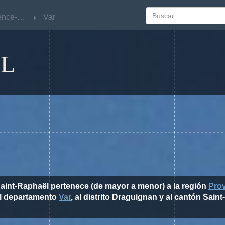
Provence-Alpes-Côte d'Azur
Provence-Alpes-Côte d'Azur
Var
Var
ËL
Saint-Raphaël pertenece (de mayor a menor) a la región
Pro
al departamento
Var
, al distrito Draguignan y al cantón Sain