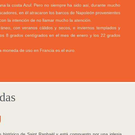
ana la costa Azul. Pero no siempre ha sido así, durante mucho
cadores, en él atracaron los barcos de Napoleón provenientes
con la intención de no llamar mucho la atención.
ráneo, con veranos cálidos y secos, e inviernos templados y
os 8 grados centígrados en el mes de enero y los 22 grados
a moneda de uso en Francia es el euro.
adas
 histórico de Saint Raphaël y está compuesto por una iglesia