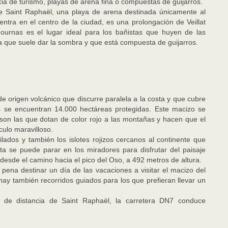
a de turismo, playas de arena fina o compuestas de guijarros.
de Saint Raphaël, una playa de arena destinada únicamente al
ntra en el centro de la ciudad, es una prolongación de Veillat
ournas es el lugar ideal para los bañistas que huyen de las
 que suele dar la sombra y que está compuesta de guijarros.
 origen volcánico que discurre paralela a la costa y que cubre
s se encuentran 14.000 hectáreas protegidas. Este macizo se
 son las que dotan de color rojo a las montañas y hacen que el
culo maravilloso.
ilados y también los islotes rojizos cercanos al continente que
a se puede parar en los miradores para disfrutar del paisaje
desde el camino hacia el pico del Oso, a 492 metros de altura.
 pena destinar un día de las vacaciones a visitar el macizo del
 hay también recorridos guiados para los que prefieran llevar un
 de distancia de Saint Raphaël, la carretera DN7 conduce