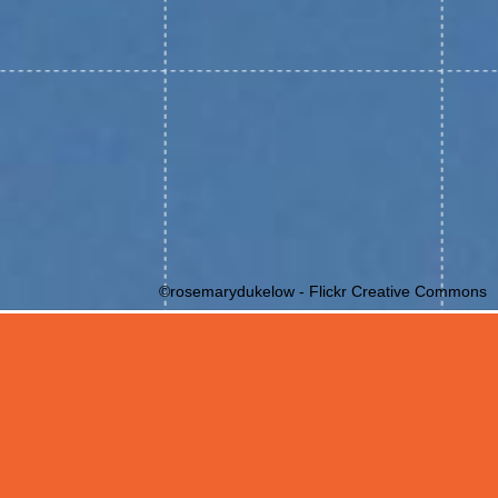
©rosemarydukelow - Flickr Creative Commons