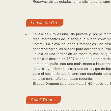
Reservas visitas guiadas: en la oficina de turism
La isla de Oro
La isla de Oro es una isla privada y, por lo tant
más interesantes de la zona que puede contemp
Ésterel. La playa del cabo Dramont es una atr
desembarcaron los aliados para acceder a la Pr
La isla es una formación de rocas rojizas, al igua
cambió el destino en 1897 cuando un hombre de 
tiempo después, tras una mala mano a las carta
de la isla y ordenó construir una torre vigía de b
pero el hecho de que la torre sea cuadrada fue 
zona se construían con base redonda.
El cabo Dramont se encuentra a 8 kilómetros de S
Saint Tropez