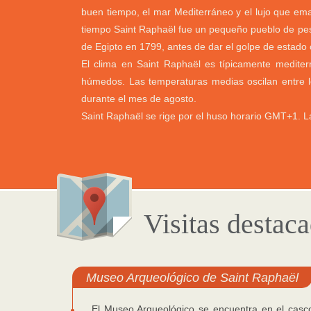
buen tiempo, el mar Mediterráneo y el lujo que em
tiempo Saint Raphaël fue un pequeño pueblo de pes
de Egipto en 1799, antes de dar el golpe de estado 
El clima en Saint Raphaël es típicamente mediter
húmedos. Las temperaturas medias oscilan entre l
durante el mes de agosto.
Saint Raphaël se rige por el huso horario GMT+1. L
Visitas destac
Museo Arqueológico de Saint Raphaël
El Museo Arqueológico se encuentra en el casco