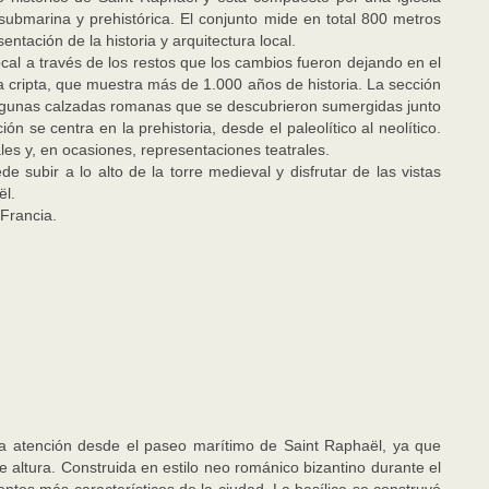
ubmarina y prehistórica. El conjunto mide en total 800 metros
ntación de la historia y arquitectura local.
local a través de los restos que los cambios fueron dejando en el
a cripta, que muestra más de 1.000 años de historia. La sección
lgunas calzadas romanas que se descubrieron sumergidas junto
n se centra en la prehistoria, desde el paleolítico al neolítico.
s y, en ocasiones, representaciones teatrales.
 subir a lo alto de la torre medieval y disfrutar de las vistas
ël.
 Francia.
 la atención desde el paseo marítimo de Saint Raphaël, ya que
altura. Construida en estilo neo románico bizantino durante el