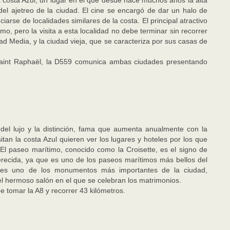
a costa Azul, un lugar en el que desde hace muchos años la alta
el ajetreo de la ciudad. El cine se encargó de dar un halo de
arse de localidades similares de la costa. El principal atractivo
o, pero la visita a esta localidad no debe terminar sin recorrer
ad Media, y la ciudad vieja, que se caracteriza por sus casas de
Saint Raphaël, la D559 comunica ambas ciudades presentando
el lujo y la distinción, fama que aumenta anualmente con la
sitan la costa Azul quieren ver los lugares y hoteles por los que
El paseo marítimo, conocido como la Croisette, es el signo de
erecida, ya que es uno de los paseos marítimos más bellos del
 es uno de los monumentos más importantes de la ciudad,
l hermoso salón en el que se celebran los matrimonios.
 tomar la A8 y recorrer 43 kilómetros.