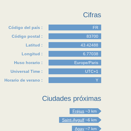
Cifras
Código del país :
FR
Código postal :
83700
Latitud :
43.42488
Longitud :
6.77038
Huso horario :
Europe/Paris
Universal Time :
UTC+1
Horario de verano :
Y
Ciudades próximas
Fréjus
~3 km
Saint-Aygulf
~6 km
Agay
~7 km