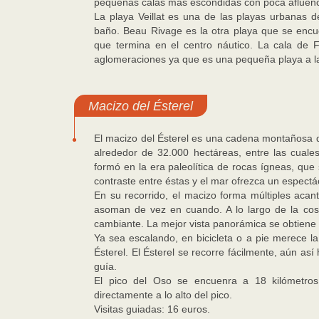
pequeñas calas más escondidas con poca afluenci
La playa Veillat es una de las playas urbanas 
baño. Beau Rivage es la otra playa que se encue
que termina en el centro náutico. La cala de F
aglomeraciones ya que es una pequeña playa a la
Macizo del Ésterel
El macizo del Ésterel es una cadena montañosa de
alrededor de 32.000 hectáreas, entre las cuale
formó en la era paleolítica de rocas ígneas, que
contraste entre éstas y el mar ofrezca un espectá
En su recorrido, el macizo forma múltiples acant
asoman de vez en cuando. A lo largo de la cost
cambiante. La mejor vista panorámica se obtiene 
Ya sea escalando, en bicicleta o a pie merece la
Ésterel. El Ésterel se recorre fácilmente, aún así
guía.
El pico del Oso se encuenra a 18 kilómetros
directamente a lo alto del pico.
Visitas guiadas: 16 euros.