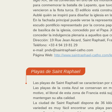
siglo XIX, se ha convertido en uno de los monume
para conmemorar la batalla de Lepanto, que tuvo 
vencieron a la flota turca. El edificio está cons
Aublé quién se inspiró para diseñar la iglesia en 
En la fachada principal puede verse la representa
escudo pontificio representado por la corona pap
de basílica de la iglesia, concedido por el Papa J
conceder la indulgencia plenaria a aquellos que cu
Dirección: 19 Rue Jean Aicard, Saint Raphaël, Fra
Teléfono: +33 4 94 19 81 29
e-mail: pndv@saintraphael-catho.com
Página Web:
http://www.saintraphael-catho.com/l
Playas de Saint Raphael
Las playas de Saint Raphaël se caracterizan por su
Las playas de la costa Azul se conservan en m
motivo, el litoral de esta zona de Francia está s
mantengan su alta calidad.
La ciudad de Saint Raphaël dispone de 36 kilóm
variedad es muy fácil encontrar una playa par