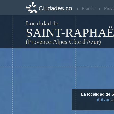
Ciudades.co
Ciudades.co
Francia
Francia
Localidad de
SAINT-RAPHA
(Provence-Alpes-Côte d'Azur)
La localidad de 
d'Azur
, 