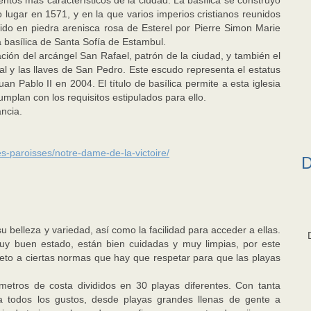
ntos más característicos de la ciudad. La basílica se construyó
lugar en 1571, y en la que varios imperios cristianos reunidos
truido en piedra arenisca rosa de Esterel por Pierre Simon Marie
la basílica de Santa Sofía de Estambul.
ción del arcángel San Rafael, patrón de la ciudad, y también el
al y las llaves de San Pedro. Este escudo representa el estatus
uan Pablo II en 2004. El título de basílica permite a esta iglesia
mplan con los requisitos estipulados para ello.
ncia.
es-paroisses/notre-dame-de-la-victoire/
D
 belleza y variedad, así como la facilidad para acceder a ellas.
uy buen estado, están bien cuidadas y muy limpias, por este
ujeto a ciertas normas que hay que respetar para que las playas
etros de costa divididos en 30 playas diferentes. Con tanta
a todos los gustos, desde playas grandes llenas de gente a