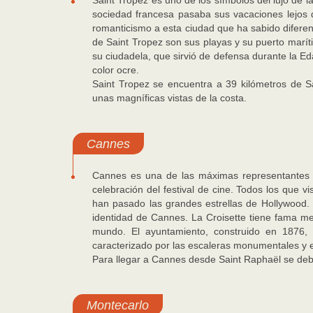
Saint Tropez es uno de los símbolos del lujo de l
sociedad francesa pasaba sus vacaciones lejos d
romanticismo a esta ciudad que ha sabido diferenci
de Saint Tropez son sus playas y su puerto marítim
su ciudadela, que sirvió de defensa durante la Ed
color ocre.
Saint Tropez se encuentra a 39 kilómetros de 
unas magníficas vistas de la costa.
Cannes
Cannes es una de las máximas representantes d
celebración del festival de cine. Todos los que vi
han pasado las grandes estrellas de Hollywood. 
identidad de Cannes. La Croisette tiene fama m
mundo. El ayuntamiento, construido en 1876,
caracterizado por las escaleras monumentales y e
Para llegar a Cannes desde Saint Raphaël se debe
Montecarlo