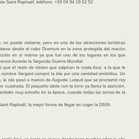
o de Saint Raphaël, teléfono: +33 04 94 19 52 52
o, no puede visitarse, pero es una de las atracciones turísticas
larse desde el cabo Dramont en la zona protegida del macizo
acción en sí misma ya que fue uno de los lugares en los que
ovenza durante la Segunda Guerra Mundial.
l que el resto de islotes que salpican la costa Azul, a la que le
nombre Sergent compró la isla por una cantidad simbólica. Un
s, la isla pasó a manos de Auguste Lutaud que se proclamó rey
ase cuadrada. El pequeño islote con la torre ya llama la atención,
también muy extraño en la época, cuando todas las torres de la
aint Raphaël, la mejor forma de llegar es coger la D559.