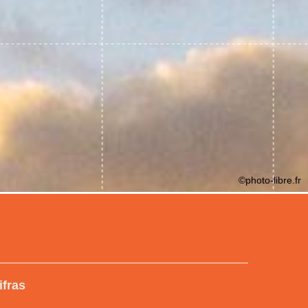
©photo-libre.fr
ifras