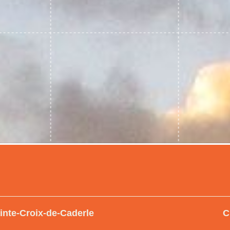
inte-Croix-de-Caderle
C