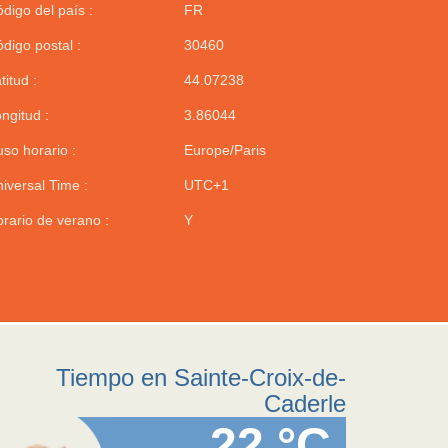
digo del país :
FR
digo postal :
30460
titud :
44.07238
ngitud :
3.86044
so horario :
Europe/Paris
iversal Time :
UTC+1
rario de verano :
Y
Tiempo en Sainte-Croix-de-
Caderle
22 °C