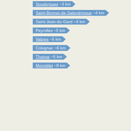
Soudorgues
~3 km
Saint-Bonnet-de-Salendrinque
~4 km
Saint-Jean-du-Gard
~4 km
Peyrolles
~5 km
Vabres
~5 km
Colognac
~6 km
Thoiras
~5 km
Monoblet
~8 km