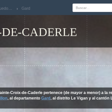
Languedoc-Roussillon
Languedoc-Roussillon
Gard
Gard
-DE-CADERLE
Sainte-Croix-de-Caderle pertenece (de mayor a menor) a la 
llon
, al departamento
Gard
, al distrito Le Vigan y al cantón 