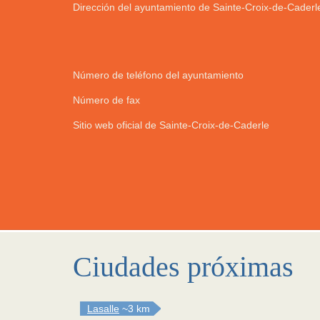
Dirección del ayuntamiento de Sainte-Croix-de-Caderl
Número de teléfono del ayuntamiento
Número de fax
Sitio web oficial de Sainte-Croix-de-Caderle
Ciudades próximas
Lasalle
~3 km