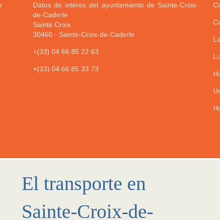
e
Datos de intéres del ayuntamiento de Sainte-Croix-
Có
de-Caderle
Có
Sainte Croix
30460
-
Sainte-Croix-de-Caderle
La
+(33) 04 66 85 22 63
Lo
+(33) 04 66 85 33 73
Hu
Un
Ho
El transporte en
Sainte-Croix-de-