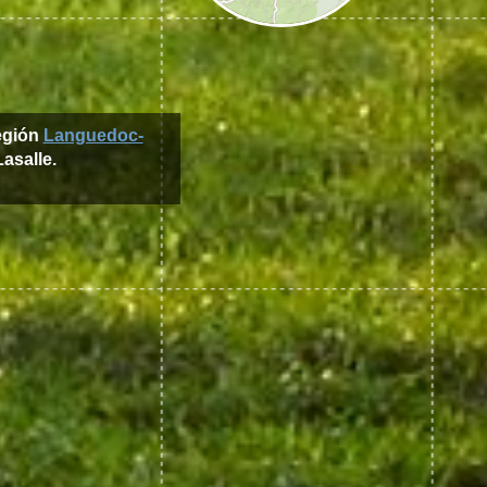
región
Languedoc-
Lasalle.