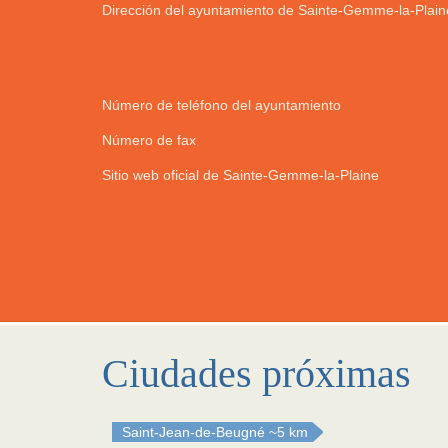
Dirección del ayuntamiento de Sainte-Gemme-la-Plain
Número de teléfono del ayuntamiento
Número de fax
Sitio web oficial de Sainte-Gemme-la-Plaine
Ciudades próximas
Saint-Jean-de-Beugné
~5 km