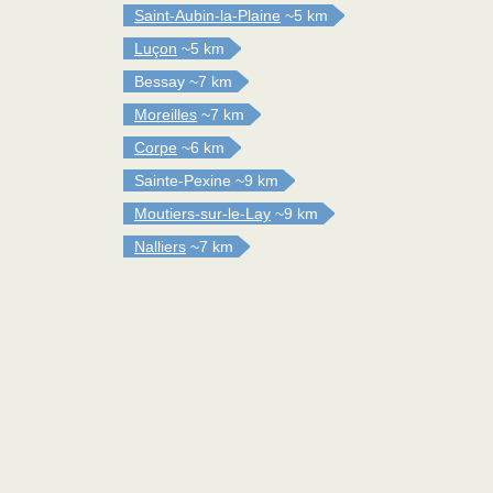
Saint-Aubin-la-Plaine
~5 km
Luçon
~5 km
Bessay
~7 km
Moreilles
~7 km
Corpe
~6 km
Sainte-Pexine
~9 km
Moutiers-sur-le-Lay
~9 km
Nalliers
~7 km