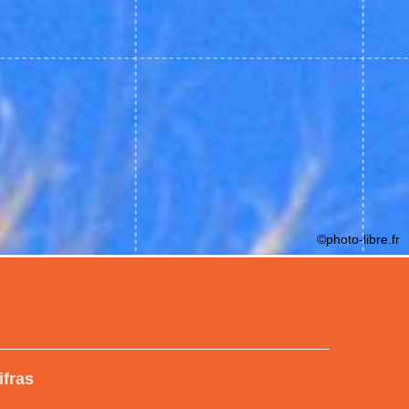
©photo-libre.fr
ifras