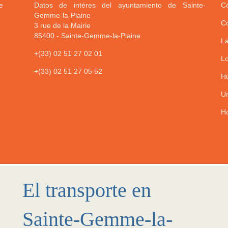
e
Datos de intéres del ayuntamiento de Sainte-
Có
Gemme-la-Plaine
Có
3 rue de la Mairie
85400
-
Sainte-Gemme-la-Plaine
La
+(33) 02 51 27 02 01
Lo
+(33) 02 51 27 05 52
Hu
Un
Ho
El transporte en
Sainte-Gemme-la-