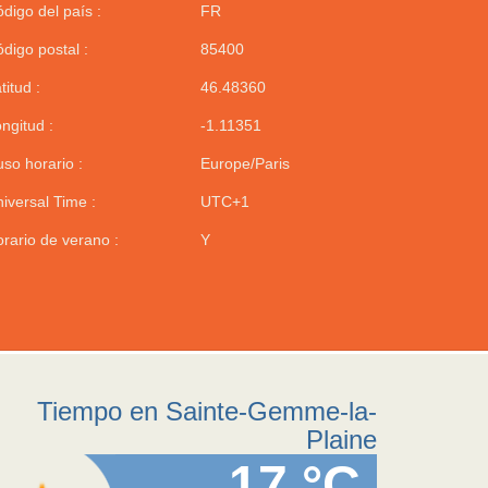
digo del país :
FR
digo postal :
85400
titud :
46.48360
ngitud :
-1.11351
so horario :
Europe/Paris
iversal Time :
UTC+1
rario de verano :
Y
Tiempo en Sainte-Gemme-la-
Plaine
17 °C