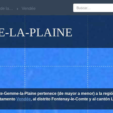
Pays de la Loire
Pays de la Loire
Vendée
Vendée
-LA-PLAINE
nte-Gemme-la-Plaine pertenece (de mayor a menor) a la regi
rtamento
Vendée
, al distrito Fontenay-le-Comte y al cantón