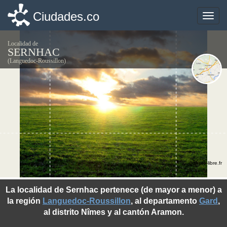
Ciudades.co
Ciudades.co
Toggle
Toggle
naviga
naviga
Localidad de
SERNHAC
(Languedoc-Roussillon)
©photo-libre.fr
La localidad de Sernhac pertenece (de mayor a menor) a
la región
Languedoc-Roussillon
, al departamento
Gard
,
al distrito Nîmes y al cantón Aramon.