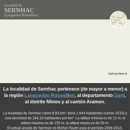
Localidad de
SERNHAC
(Languedoc-Roussillon)
©photo-libre.fr
La localidad de Sernhac pertenece (de mayor a menor) a
la región
Languedoc-Roussillon
, al departamento
Gard
,
al distrito Nîmes y al cantón Aramon.
La localidad de Sernhac cubre 8,93 km², tiene 1.644 habitantes (censo 2010) y
una densidad de 184,10 habitantes por km². La altitud mínima es de 12 m, la
altitud máxima es de 155 m, la altitud media es de 50 m.
El actual alcade de Sernhac es Michel Paulin para el período 2008-2014.