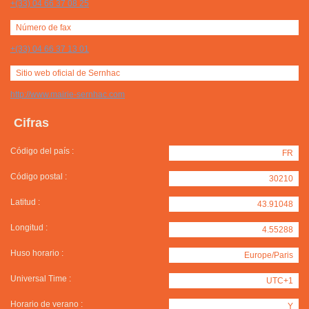
+(33) 04 66 37 08 25
Número de fax
+(33) 04 66 37 13 01
Sitio web oficial de Sernhac
http://www.mairie-sernhac.com
Cifras
Código del país :
FR
Código postal :
30210
Latitud :
43.91048
Longitud :
4.55288
Huso horario :
Europe/Paris
Universal Time :
UTC+1
Horario de verano :
Y