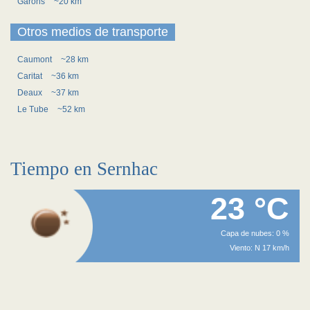
Garons
~20 km
Otros medios de transporte
Caumont
~28 km
Caritat
~36 km
Deaux
~37 km
Le Tube
~52 km
Tiempo en Sernhac
23 °C
Capa de nubes: 0 %
Viento: N 17 km/h