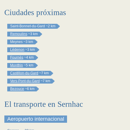
Ciudades próximas
Saint-Bonnet-du-Gard
~2 km
Remoulins
~3 km
Meynes
~3 km
Lédenon
~3 km
Fournès
~4 km
Montfrin
~5 km
Castillon-du-Gard
~7 km
Vers-Pont-du-Gard
~7 km
Bezouce
~6 km
El transporte en Sernhac
Aeropuerto internacional