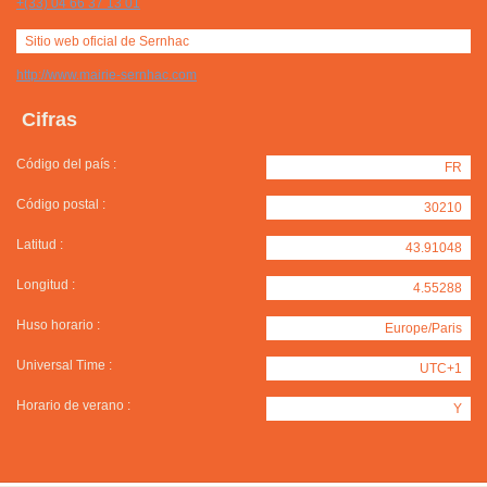
+(33) 04 66 37 13 01
Sitio web oficial de Sernhac
http://www.mairie-sernhac.com
Cifras
Código del país :
FR
Código postal :
30210
Latitud :
43.91048
Longitud :
4.55288
Huso horario :
Europe/Paris
Universal Time :
UTC+1
Horario de verano :
Y