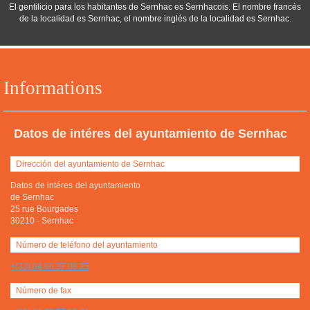
El gentilicio para los habitantes de Sernhac es Sernhacois. El nombre francés
de la localidad es Sernhac, el nombre inglés de la localidad es Sernhac.
Informations
Datos de intéres del ayuntamiento de Sernhac
Dirección del ayuntamiento de Sernhac
Datos de intéres del ayuntamiento
de Sernhac
25 rue Bourgades
30210
-
Sernhac
Número de teléfono del ayuntamiento
+(33) 04 66 37 08 25
Número de fax