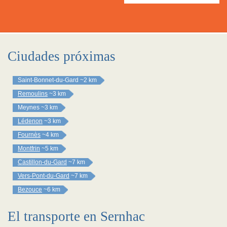
Ciudades próximas
Saint-Bonnet-du-Gard
~2 km
Remoulins
~3 km
Meynes
~3 km
Lédenon
~3 km
Fournès
~4 km
Montfrin
~5 km
Castillon-du-Gard
~7 km
Vers-Pont-du-Gard
~7 km
Bezouce
~6 km
El transporte en Sernhac