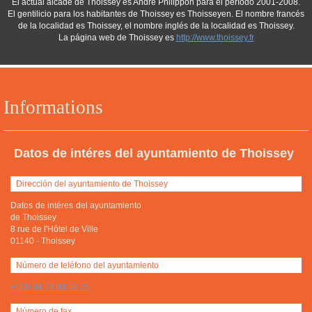
El actual alcade de Thoissey es André Philippon para el período 2001-2008.
El gentilicio para los habitantes de Thoissey es Thoisseyen. El nombre francés
de la localidad es Thoissey, el nombre inglés de la localidad es Thoissey.
La página web de Thoissey es
http://www.thoissey.fr
Informations
Datos de intéres del ayuntamiento de Thoissey
Dirección del ayuntamiento de Thoissey
Datos de intéres del ayuntamiento
de Thoissey
8 rue de l'Hôtel de Ville
01140
-
Thoissey
Número de teléfono del ayuntamiento
+(33) 04 74 04 04 25
Número de fax