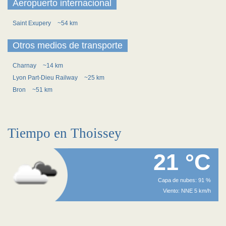
Aeropuerto internacional
Saint Exupery
~54 km
Otros medios de transporte
Charnay
~14 km
Lyon Part-Dieu Railway
~25 km
Bron
~51 km
Tiempo en Thoissey
21 °C
Capa de nubes: 91 %
Viento: NNE 5 km/h