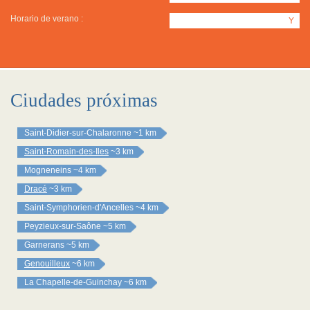
Horario de verano :
Y
Ciudades próximas
Saint-Didier-sur-Chalaronne
~1 km
Saint-Romain-des-Iles
~3 km
Mogneneins
~4 km
Dracé
~3 km
Saint-Symphorien-d'Ancelles
~4 km
Peyzieux-sur-Saône
~5 km
Garnerans
~5 km
Genouilleux
~6 km
La Chapelle-de-Guinchay
~6 km