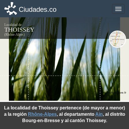
Ciudades.co
Ciudades.co
Toggle
Toggle
naviga
naviga
Localidad de
THOISSEY
(Rhône-Alpes)
©photo-libre.fr
La localidad de Thoissey pertenece (de mayor a menor)
a la región
Rhône-Alpes
, al departamento
Ain
, al distrito
Bourg-en-Bresse y al cantón Thoissey.