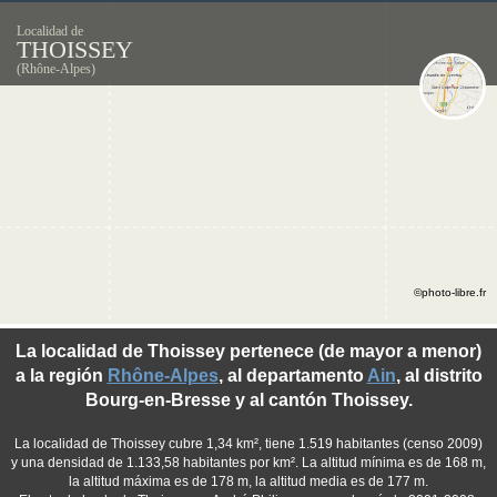
Localidad de
THOISSEY
(Rhône-Alpes)
©photo-libre.fr
La localidad de Thoissey pertenece (de mayor a menor)
a la región
Rhône-Alpes
, al departamento
Ain
, al distrito
Bourg-en-Bresse y al cantón Thoissey.
La localidad de Thoissey cubre 1,34 km², tiene 1.519 habitantes (censo 2009)
y una densidad de 1.133,58 habitantes por km². La altitud mínima es de 168 m,
la altitud máxima es de 178 m, la altitud media es de 177 m.