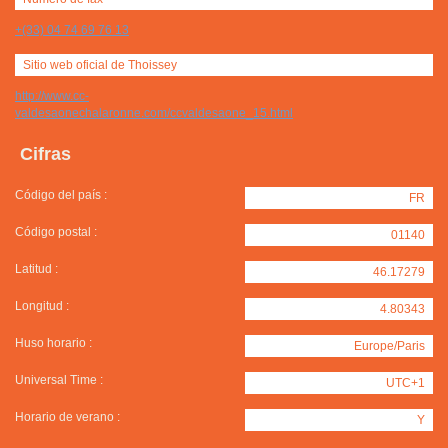
+(33) 04 74 69 76 13
Sitio web oficial de Thoissey
http://www.cc-
valdesaonechalaronne.com/ccvaldesaone_15.html
Cifras
Código del país :
FR
Código postal :
01140
Latitud :
46.17279
Longitud :
4.80343
Huso horario :
Europe/Paris
Universal Time :
UTC+1
Horario de verano :
Y