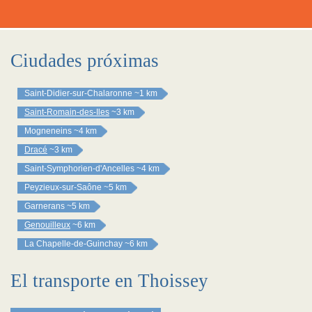
Ciudades próximas
Saint-Didier-sur-Chalaronne
~1 km
Saint-Romain-des-Iles
~3 km
Mogneneins
~4 km
Dracé
~3 km
Saint-Symphorien-d'Ancelles
~4 km
Peyzieux-sur-Saône
~5 km
Garnerans
~5 km
Genouilleux
~6 km
La Chapelle-de-Guinchay
~6 km
El transporte en Thoissey