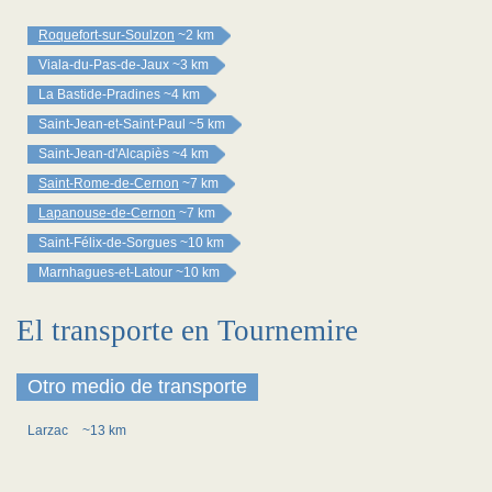
Roquefort-sur-Soulzon
~2 km
Viala-du-Pas-de-Jaux
~3 km
La Bastide-Pradines
~4 km
Saint-Jean-et-Saint-Paul
~5 km
Saint-Jean-d'Alcapiès
~4 km
Saint-Rome-de-Cernon
~7 km
Lapanouse-de-Cernon
~7 km
Saint-Félix-de-Sorgues
~10 km
Marnhagues-et-Latour
~10 km
El transporte en Tournemire
Otro medio de transporte
Larzac
~13 km