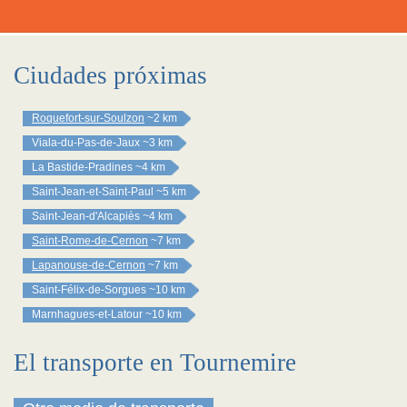
Ciudades próximas
Roquefort-sur-Soulzon
~2 km
Viala-du-Pas-de-Jaux
~3 km
La Bastide-Pradines
~4 km
Saint-Jean-et-Saint-Paul
~5 km
Saint-Jean-d'Alcapiès
~4 km
Saint-Rome-de-Cernon
~7 km
Lapanouse-de-Cernon
~7 km
Saint-Félix-de-Sorgues
~10 km
Marnhagues-et-Latour
~10 km
El transporte en Tournemire