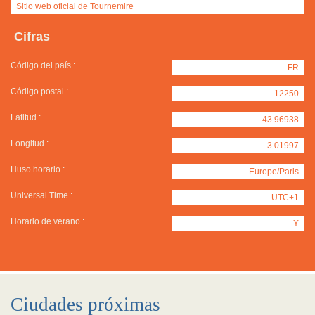
Sitio web oficial de Tournemire
Cifras
Código del país :
FR
Código postal :
12250
Latitud :
43.96938
Longitud :
3.01997
Huso horario :
Europe/Paris
Universal Time :
UTC+1
Horario de verano :
Y
Ciudades próximas