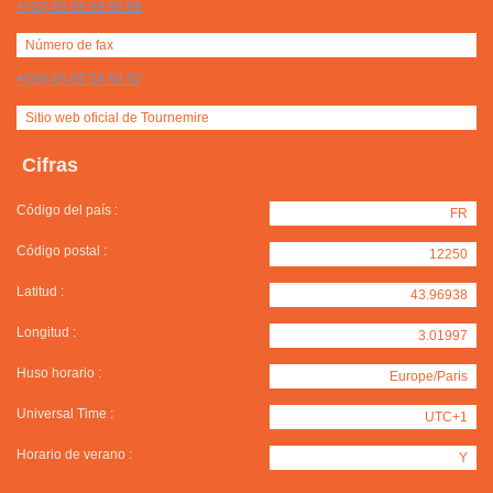
+(33) 05 65 59 90 86
Número de fax
+(33) 05 65 58 92 50
Sitio web oficial de Tournemire
Cifras
Código del país :
FR
Código postal :
12250
Latitud :
43.96938
Longitud :
3.01997
Huso horario :
Europe/Paris
Universal Time :
UTC+1
Horario de verano :
Y