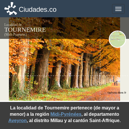
Ciudades.co
Ciudades.co
Toggle
Toggle
naviga
naviga
Localidad de
TOURNEMIRE
(Midi-Pyrénées)
©photo-libre.fr
La localidad de Tournemire pertenece (de mayor a
menor) a la región
Midi-Pyrénées
, al departamento
Aveyron
, al distrito Millau y al cantón Saint-Affrique.