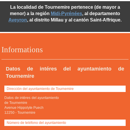
La localidad de Tournemire pertenece (de mayor a
menor) a la región
Midi-Pyrénées
, al departamento
Aveyron
, al distrito Millau y al cantón Saint-Affrique.
Informations
Datos de intéres del ayuntamiento de
Tournemire
Dirección del ayuntamiento de Tournemire
Datos de intéres del ayuntamiento
de Tournemire
Avenue Hippolyte Puech
12250
-
Tournemire
Número de teléfono del ayuntamiento