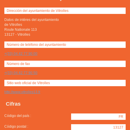
Dirección del ayuntamiento de Vitrolles
Datos de intéres del ayuntamiento
de Vitrolles
Route Nationale 113
13127
-
Vitrolles
Número de teléfono del ayuntamiento
+(33) 04 42 77 90 00
Número de fax
+(33) 04 42 77 90 50
Sitio web oficial de Vitrolles
http://www.vitrolles13.fr
Cifras
Código del país :
FR
Código postal :
13127