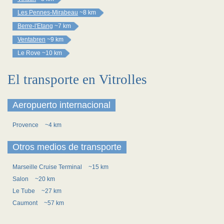
Les Pennes-Mirabeau
~8 km
Berre-l'Etang
~7 km
Ventabren
~9 km
Le Rove
~10 km
El transporte en Vitrolles
Aeropuerto internacional
Provence
~4 km
Otros medios de transporte
Marseille Cruise Terminal
~15 km
Salon
~20 km
Le Tube
~27 km
Caumont
~57 km