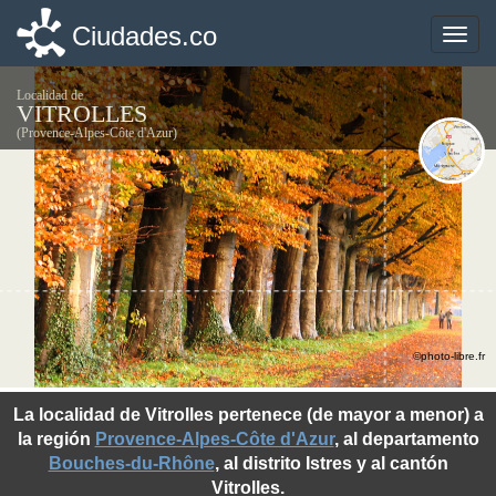
Ciudades.co
Ciudades.co
Toggle
Toggle
naviga
naviga
Localidad de
VITROLLES
(Provence-Alpes-Côte d'Azur)
©photo-libre.fr
La localidad de Vitrolles pertenece (de mayor a menor) a
la región
Provence-Alpes-Côte d'Azur
, al departamento
Bouches-du-Rhône
, al distrito Istres y al cantón
Vitrolles.