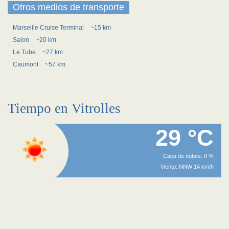
Otros medios de transporte
Marseille Cruise Terminal
~15 km
Salon
~20 km
Le Tube
~27 km
Caumont
~57 km
Tiempo en Vitrolles
29 °C
Capa de nubes: 0 %
Viento: NNW 14 km/h