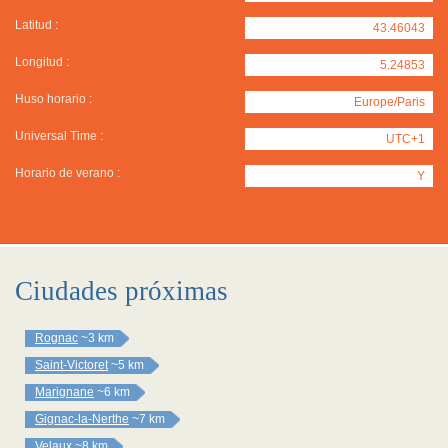
Latitud :
43.46043
Longitud :
5.24853
Huso horario :
Europe/Paris
Universal Time :
UTC+1
Horario de verano :
Y
Ciudades próximas
Rognac
~3 km
Saint-Victoret
~5 km
Marignane
~6 km
Gignac-la-Nerthe
~7 km
Velaux
~8 km