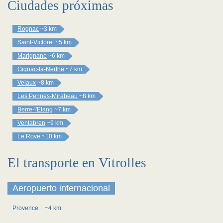
Ciudades próximas
Rognac
~3 km
Saint-Victoret
~5 km
Marignane
~6 km
Gignac-la-Nerthe
~7 km
Velaux
~8 km
Les Pennes-Mirabeau
~8 km
Berre-l'Etang
~7 km
Ventabren
~9 km
Le Rove
~10 km
El transporte en Vitrolles
Aeropuerto internacional
Provence
~4 km