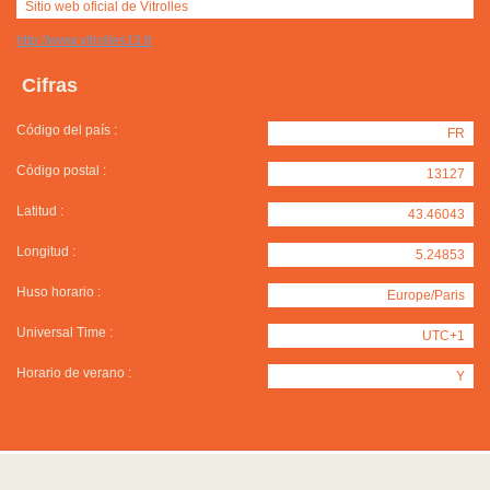
Sitio web oficial de Vitrolles
http://www.vitrolles13.fr
Cifras
Código del país :
FR
Código postal :
13127
Latitud :
43.46043
Longitud :
5.24853
Huso horario :
Europe/Paris
Universal Time :
UTC+1
Horario de verano :
Y