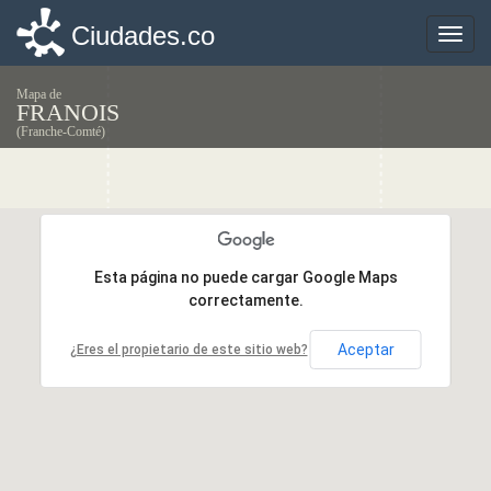
Ciudades.co
Ciudades.co
Toggle
Toggle
naviga
naviga
Mapa de
FRANOIS
(Franche-Comté)
Esta página no puede cargar Google Maps
Esta página no puede cargar Google Maps
correctamente.
correctamente.
Aceptar
Aceptar
¿Eres el propietario de este sitio web?
¿Eres el propietario de este sitio web?