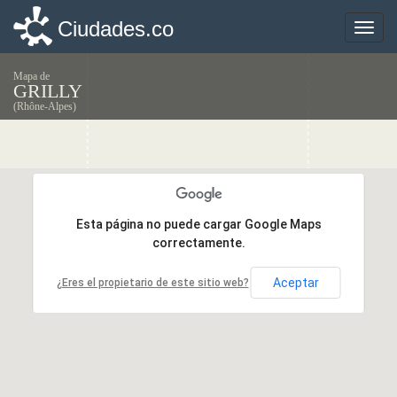
Ciudades.co
Ciudades.co
Toggle
Toggle
naviga
naviga
Mapa de
GRILLY
(Rhône-Alpes)
Esta página no puede cargar Google Maps
Esta página no puede cargar Google Maps
correctamente.
correctamente.
Aceptar
Aceptar
¿Eres el propietario de este sitio web?
¿Eres el propietario de este sitio web?