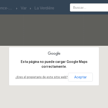
Provence-Alpes-Côte d'Azur
Provence-Alpes-Côte d'Azur
Var
Var
La Verdière
La Verdière
Esta página no puede cargar Google Maps
Esta página no puede cargar Google Maps
correctamente.
correctamente.
Aceptar
Aceptar
¿Eres el propietario de este sitio web?
¿Eres el propietario de este sitio web?