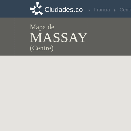
Ciudades.co
Ciudades.co
Francia
Francia
Cent
Cent
Mapa de
MASSAY
(Centre)