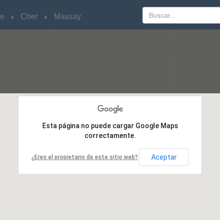
re
re
Cher
Cher
Massay
Massay
Esta página no puede cargar Google Maps
Esta página no puede cargar Google Maps
correctamente.
correctamente.
Aceptar
Aceptar
¿Eres el propietario de este sitio web?
¿Eres el propietario de este sitio web?