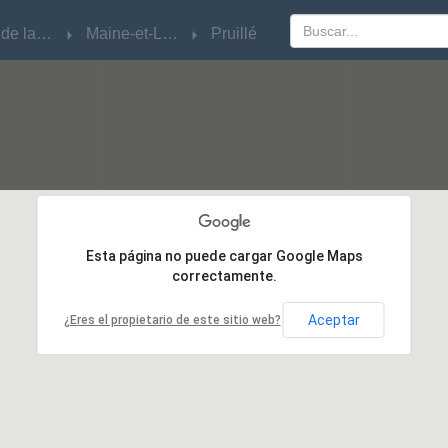
Pays de la Loire
Pays de la Loire
Maine-et-Loire
Maine-et-Loire
Pruillé
Pruillé
Esta página no puede cargar Google Maps
Esta página no puede cargar Google Maps
correctamente.
correctamente.
Aceptar
Aceptar
¿Eres el propietario de este sitio web?
¿Eres el propietario de este sitio web?