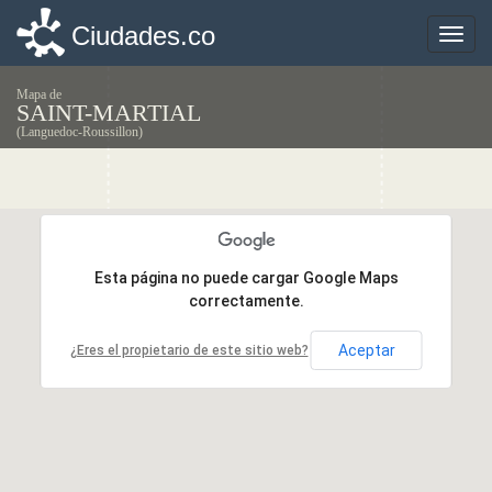
Ciudades.co
Ciudades.co
Toggle
Toggle
naviga
naviga
Mapa de
SAINT-MARTIAL
(Languedoc-Roussillon)
Esta página no puede cargar Google Maps
Esta página no puede cargar Google Maps
correctamente.
correctamente.
Aceptar
Aceptar
¿Eres el propietario de este sitio web?
¿Eres el propietario de este sitio web?