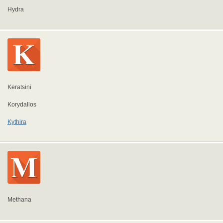
Hydra
Keratsini
Korydallos
Kythira
Methana