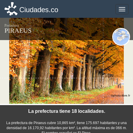
Ciudades.co
Ciudades.co
Toggle
Toggle
naviga
naviga
Prefectura
PIRAEUS
©photo-libre.fr
La prefectura tiene 18 localidades.
La prefectura de Piraeus cubre 10,865 km², tiene 175.697 habitantes y una
densidad de 16.170,92 habitantes por km². La altitud máxima es de 066 m.