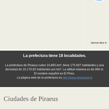
©photo-libre.fr
La prefectura tiene 18 localidades.
La prefectura de Piraeus cubre 10,865 km², tiene 175.697 habitantes y una
densidad de 16.170,92 habitantes por km². La altitud máxima es de 066 m.
El nombre español es El Pireo.
La página web de la prefectura es
http://www.pireasnet.gr
Ciudades de Piraeus