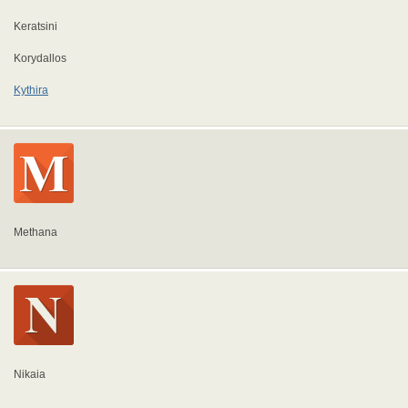
Keratsini
Korydallos
Kythira
Methana
Nikaia