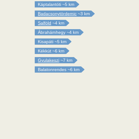
Káptalantóti
~5 km
Badacsonytördemic
~3 km
Salföld
~4 km
Ábrahámhegy
~4 km
Kisapáti
~5 km
Kékkút
~6 km
Gyulakeszi
~7 km
Balatonrendes
~6 km