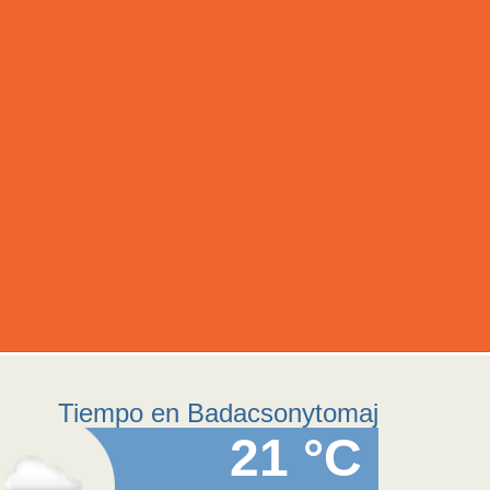
Tiempo en Badacsonytomaj
21 °C