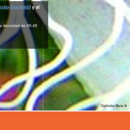
zép-Dunántúl
y al
na densidad de 69,48
©photo-libre.fr