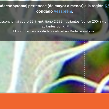
adacsonytomaj pertenece (de mayor a menor) a la región
Kö
condado
Veszprém
.
acsonytomaj cubre 32,7 km², tiene 2.272 habitantes (censo 2004) y u
habitantes por km².
El nombre francés de la localidad es Badacsonytomaj.