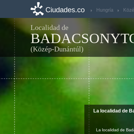
Ciudades.co
Ciudades.co
Hungría
Hungría
Localidad de
BADACSONYT
(Közép-Dunántúl)
La localidad de B
La localidad de Bad