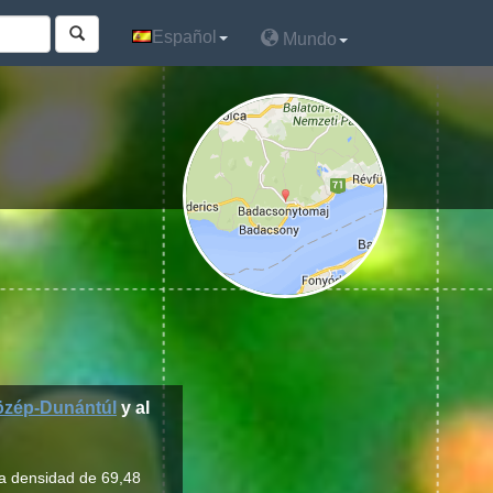
Español
Español
Mundo
Mundo
zép-Dunántúl
y al
na densidad de 69,48