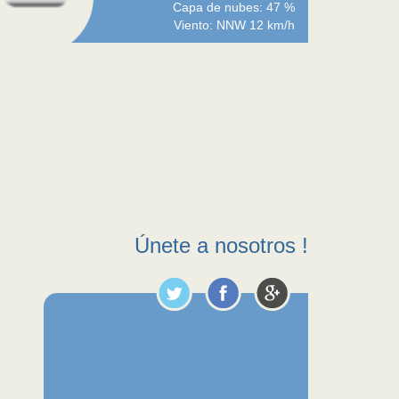
Capa de nubes: 47 %
Viento: NNW 12 km/h
Únete a nosotros !