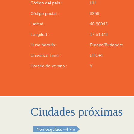
Código del país :
HU
Código postal :
8258
Latitud :
46.80943
Longitud :
17.51378
Huso horario :
Europe/Budapest
Universal Time :
UTC+1
Horario de verano :
Y
Ciudades próximas
Nemesgulács
~4 km