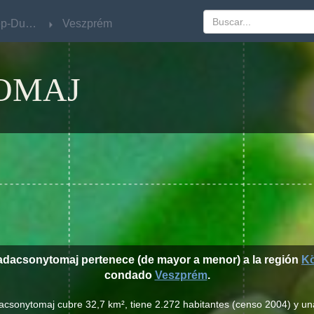
Közép-Dunántúl
Közép-Dunántúl
Veszprém
Veszprém
OMAJ
adacsonytomaj pertenece (de mayor a menor) a la región
Kö
condado
Veszprém
.
acsonytomaj cubre 32,7 km², tiene 2.272 habitantes (censo 2004) y u