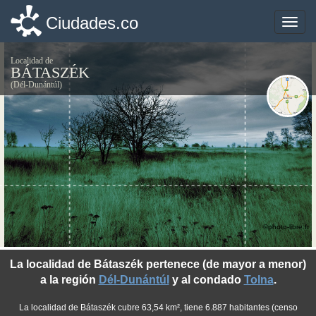
Ciudades.co
Ciudades.co
Toggle
Toggle
naviga
naviga
Localidad de
BÁTASZÉK
(Dél-Dunántúl)
©photo-libre.fr
La localidad de Bátaszék pertenece (de mayor a menor)
a la región
Dél-Dunántúl
y al condado
Tolna
.
La localidad de Bátaszék cubre 63,54 km², tiene 6.887 habitantes (censo