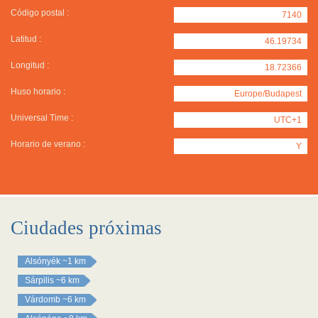
Código postal :
7140
Latitud :
46.19734
Longitud :
18.72366
Huso horario :
Europe/Budapest
Universal Time :
UTC+1
Horario de verano :
Y
Ciudades próximas
Alsónyék
~1 km
Sárpilis
~6 km
Várdomb
~6 km