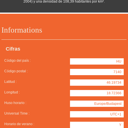
2004) y una densidad de 108,39 habitantes por km².
Informations
Cifras
Código del país :
HU
Código postal :
7140
Latitud :
46.19734
Longitud :
18.72366
Huso horario :
Europe/Budapest
Universal Time :
UTC+1
Horario de verano :
Y