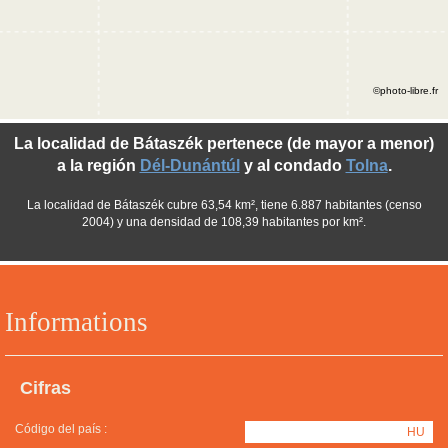
©photo-libre.fr
La localidad de Bátaszék pertenece (de mayor a menor)
a la región
Dél-Dunántúl
y al condado
Tolna
.
La localidad de Bátaszék cubre 63,54 km², tiene 6.887 habitantes (censo
2004) y una densidad de 108,39 habitantes por km².
Informations
Cifras
Código del país :
HU