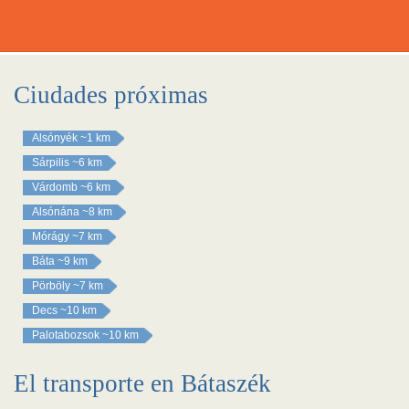
Ciudades próximas
Alsónyék
~1 km
Sárpilis
~6 km
Várdomb
~6 km
Alsónána
~8 km
Mórágy
~7 km
Báta
~9 km
Pörböly
~7 km
Decs
~10 km
Palotabozsok
~10 km
El transporte en Bátaszék