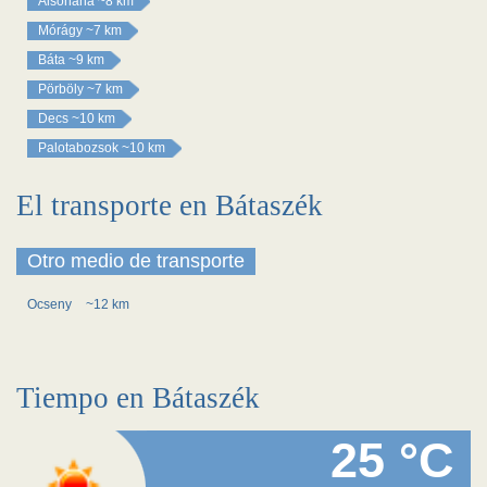
Alsónána
~8 km
Mórágy
~7 km
Báta
~9 km
Pörböly
~7 km
Decs
~10 km
Palotabozsok
~10 km
El transporte en Bátaszék
Otro medio de transporte
Ocseny
~12 km
Tiempo en Bátaszék
25 °C