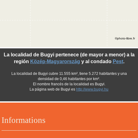
©photo-libre.fr
La localidad de Bugyi pertenece (de mayor a menor) a la
región
Közép-Magyarország
y al condado
Pest
.
La localidad de Bugyi cubre 11.555 km², tiene 5.272 habitantes y una
densidad de 0,46 habitantes por km².
El nombre francés de la localidad es Bugyi.
La página web de Bugyi es
http://www.bugyi.hu
Informations