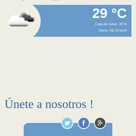
29 °C
Capa de nubes: 69 %
Viento: NE 24 km/h
Únete a nosotros !