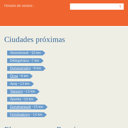
Horario de verano :
Y
Ciudades próximas
Alsónémedi
~10 km
Délegyháza
~7 km
Dunavarsány
~9 km
Ócsa
~9 km
Apaj
~13 km
Taksony
~13 km
Áporka
~10 km
Dunaharaszti
~15 km
Felsőpakony
~14 km