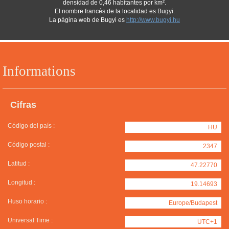
densidad de 0,46 habitantes por km².
El nombre francés de la localidad es Bugyi.
La página web de Bugyi es
http://www.bugyi.hu
Informations
Cifras
Código del país :
HU
Código postal :
2347
Latitud :
47.22770
Longitud :
19.14693
Huso horario :
Europe/Budapest
Universal Time :
UTC+1