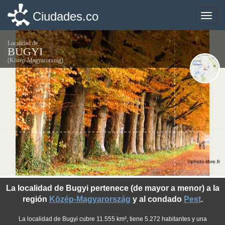
Ciudades.co
Ciudades.co
Toggle
Toggle
naviga
naviga
Localidad de
BUGYI
(Közép-Magyarország)
©photo-libre.fr
La localidad de Bugyi pertenece (de mayor a menor) a la
región
Közép-Magyarország
y al condado
Pest
.
La localidad de Bugyi cubre 11.555 km², tiene 5.272 habitantes y una