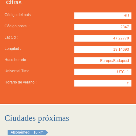
Cifras
Código del país :
HU
Código postal :
2347
Latitud :
47.22770
Longitud :
19.14693
Huso horario :
Europe/Budapest
Universal Time :
UTC+1
Horario de verano :
Y
Ciudades próximas
Alsónémedi
~10 km