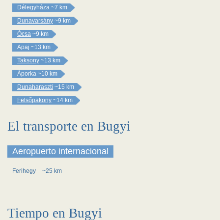
Délegyháza
~7 km
Dunavarsány
~9 km
Ócsa
~9 km
Apaj
~13 km
Taksony
~13 km
Áporka
~10 km
Dunaharaszti
~15 km
Felsőpakony
~14 km
El transporte en Bugyi
Aeropuerto internacional
Ferihegy
~25 km
Tiempo en Bugyi