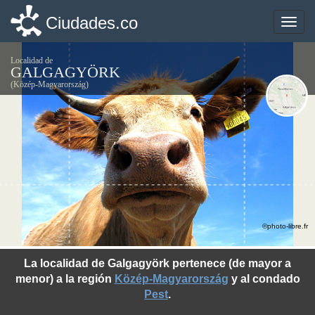
Ciudades.co
Ciudades.co
Toggle
Toggle
naviga
naviga
Localidad de
GALGAGYÖRK
(Közép-Magyarország)
©photo-libre.fr
La localidad de Galgagyörk pertenece (de mayor a
menor) a la región
Közép-Magyarország
y al condado
Pest
.