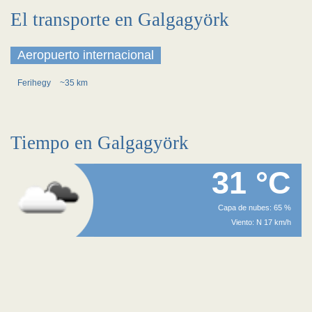
El transporte en Galgagyörk
Aeropuerto internacional
Ferihegy
~35 km
Tiempo en Galgagyörk
31 °C
Capa de nubes: 65 %
Viento: N 17 km/h