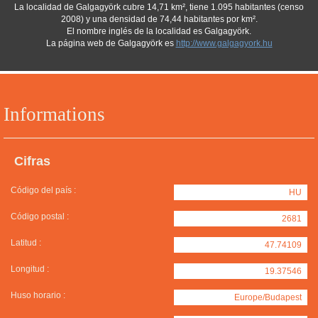
La localidad de Galgagyörk cubre 14,71 km², tiene 1.095 habitantes (censo
2008) y una densidad de 74,44 habitantes por km².
El nombre inglés de la localidad es Galgagyörk.
La página web de Galgagyörk es
http://www.galgagyork.hu
Informations
Cifras
Código del país :
HU
Código postal :
2681
Latitud :
47.74109
Longitud :
19.37546
Huso horario :
Europe/Budapest