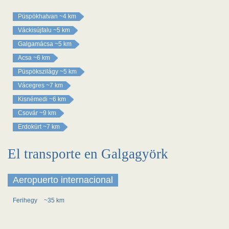
Püspökhatvan
~4 km
Váckisújfalu
~5 km
Galgamácsa
~5 km
Acsa
~6 km
Püspökszilágy
~5 km
Vácegres
~7 km
Kisnémedi
~6 km
Csovár
~9 km
Erdokürt
~7 km
El transporte en Galgagyörk
Aeropuerto internacional
Ferihegy
~35 km