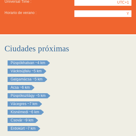
Universal Time :
UTC+1
Horario de verano :
Y
Ciudades próximas
Püspökhatvan
~4 km
Váckisújfalu
~5 km
Galgamácsa
~5 km
Acsa
~6 km
Püspökszilágy
~5 km
Vácegres
~7 km
Kisnémedi
~6 km
Csovár
~9 km
Erdokürt
~7 km