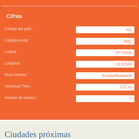
Cifras
Código del país :
HU
Código postal :
2681
Latitud :
47.74109
Longitud :
19.37546
Huso horario :
Europe/Budapest
Universal Time :
UTC+1
Horario de verano :
Y
Ciudades próximas