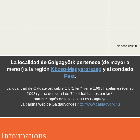
©photo-libre.fr
La localidad de Galgagyörk pertenece (de mayor a
menor) a la región
Közép-Magyarország
y al condado
Pest
.
La localidad de Galgagyörk cubre 14,71 km², tiene 1.095 habitantes (censo
2008) y una densidad de 74,44 habitantes por km².
El nombre inglés de la localidad es Galgagyörk.
La página web de Galgagyörk es
http://www.galgagyork.hu
Informations