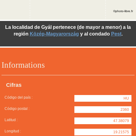
©photo-libre.fr
La localidad de Gyál pertenece (de mayor a menor) a la
región
Közép-Magyarország
y al condado
Pest
.
Informations
Cifras
Código del país :
HU
Código postal :
2360
Latitud :
47.38079
Longitud :
19.21575