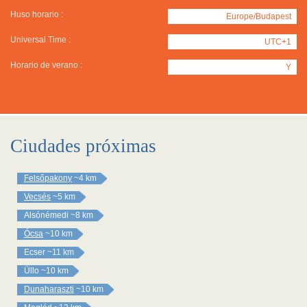
Huso horario :
Europe/Budapest
Universal Time :
UTC+1
Horario de verano :
Y
Ciudades próximas
Felsőpakony
~4 km
Vecsés
~5 km
Alsónémedi
~8 km
Ócsa
~10 km
Ecser
~11 km
Üllo
~10 km
Dunaharaszti
~10 km