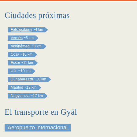
Ciudades próximas
Felsőpakony
~4 km
Vecsés
~5 km
Alsónémedi
~8 km
Ócsa
~10 km
Ecser
~11 km
Üllo
~10 km
Dunaharaszti
~10 km
Maglód
~12 km
Nagytarcsa
~17 km
El transporte en Gyál
Aeropuerto internacional