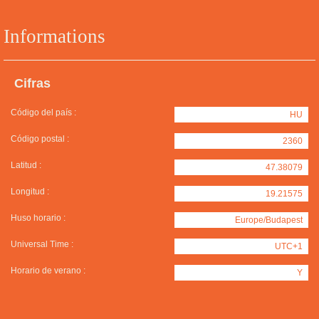
Informations
Cifras
Código del país :
HU
Código postal :
2360
Latitud :
47.38079
Longitud :
19.21575
Huso horario :
Europe/Budapest
Universal Time :
UTC+1
Horario de verano :
Y