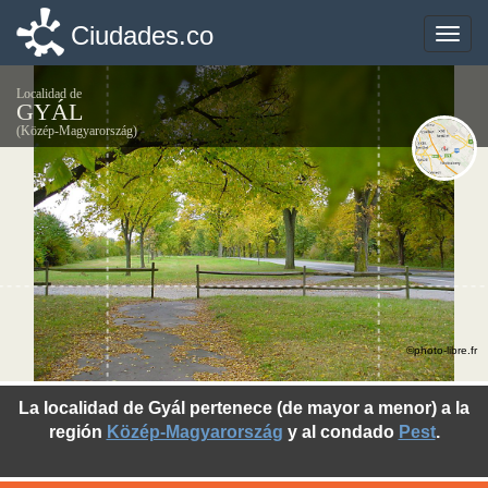
Ciudades.co
Ciudades.co
Toggle
Toggle
naviga
naviga
Localidad de
GYÁL
(Közép-Magyarország)
©photo-libre.fr
La localidad de Gyál pertenece (de mayor a menor) a la
región
Közép-Magyarország
y al condado
Pest
.